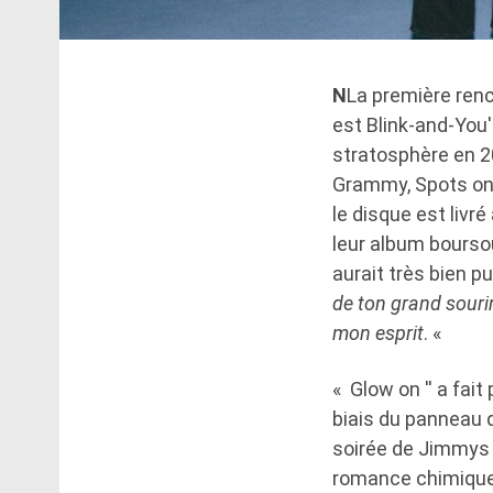
N
La première renc
est Blink-and-You'
stratosphère en 20
Grammy, Spots on A
le disque est livr
leur album bourso
aurait très bien p
de ton grand sourir
mon esprit
. «
« Glow on '' a fai
biais du panneau 
soirée de Jimmys 
romance chimique e