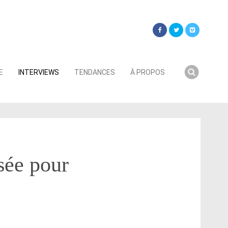
Searc
E
INTERVIEWS
TENDANCES
À PROPOS
for:
sée pour