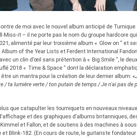
ontre de moi avec le nouvel album anticipé de Turnique 
ll-Miss-it – il ne porte pas le nom du groupe hardcore qu
21, alimenté par leur troisième album « Glow on '' et s
lbum of the Year Lists et Ferdent International Fandom.
é avec un clin d'œil sans prétention à « Big Smile '', le 
uflé 2018 « Time & Space '' dont la déclaration emphat
u être un mantra pour la création de leur dernier album: «
e / ta lumière verte / ton putain de temps / Je n'ai pas de 
t plus que catapulter les tourniquets en nouveaux niveau
d'affichage et des graphiques d'albums britanniques, des
Kimmel et Fallon, et de soutiens à des machines à sou
t Blink-182. (En cours de route, le guitariste fondateur