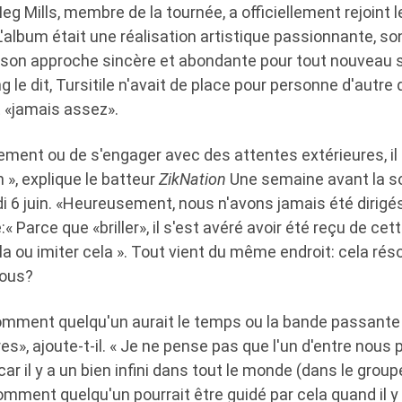
Meg Mills, membre de la tournée, a officiellement rejoint l
L'album était une réalisation artistique passionnante, so
son approche sincère et abondante pour tout nouveau s
 le dit, Tursitile n'avait de place pour personne d'aut
t «jamais assez».
ement ou de s'engager avec des attentes extérieures, il 
», explique le batteur
ZikNation
Une semaine avant la so
 6 juin. «Heureusement, nous n'avons jamais été dirigés
« Parce que «briller», il s'est avéré avoir été reçu de ce
a ou imiter cela ». Tout vient du même endroit: cela réso
nous?
omment quelqu'un aurait le temps ou la bande passante 
es», ajoute-t-il. « Je ne pense pas que l'un d'entre nou
ar il y a un bien infini dans tout le monde (dans le group
ment quelqu'un pourrait être guidé par cela quand il y