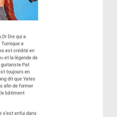
 Dr Dre qui a
– Turnique a
es est crédité en
» et la légende de
 guitariste Pat
est toujours en
ang dit que Yates
rs afin de former
 le bâtiment
e s'est enfui dans