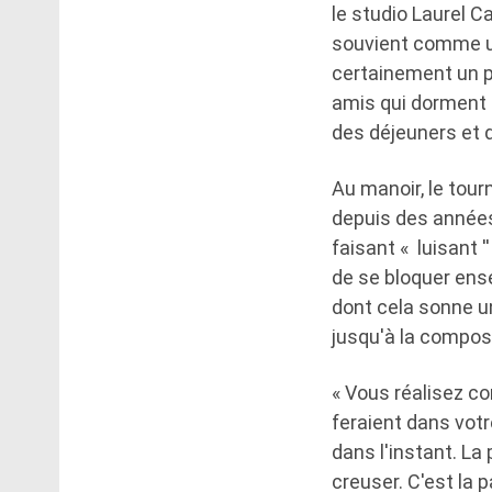
le studio Laurel C
souvient comme un
certainement un p
amis qui dorment 
des déjeuners et d
Au manoir, le tou
depuis des années,
faisant « luisant '
de se bloquer ens
dont cela sonne u
jusqu'à la composi
« Vous réalisez co
feraient dans votr
dans l'instant. La
creuser. C'est la