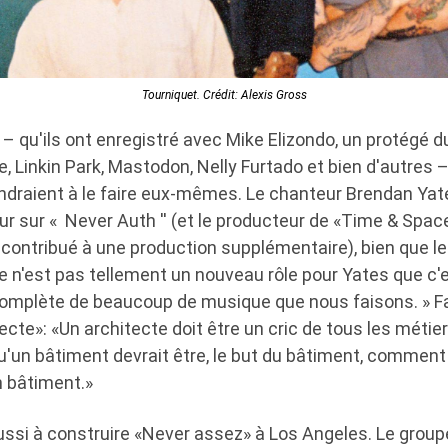
Tourniquet. Crédit: Alexis Gross
 – qu'ils ont enregistré avec Mike Elizondo, un protégé du
e, Linkin Park, Mastodon, Nelly Furtado et bien d'autres 
endraient à le faire eux-mêmes. Le chanteur Brendan Yat
r sur « Never Auth '' (et le producteur de «Time & Space
a contribué à une production supplémentaire), bien que le
e n'est pas tellement un nouveau rôle pour Yates que c'
n complète de beaucoup de musique que nous faisons. » F
tecte»: «Un architecte doit être un cric de tous les métie
u'un bâtiment devrait être, le but du bâtiment, comment
un bâtiment.»
ussi à construire «Never assez» à Los Angeles. Le group