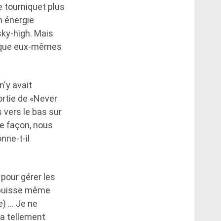
e tourniquet plus
n énergie
ky-high. Mais
re que eux-mêmes
n'y avait
rtie de «Never
 vers le bas sur
tte façon, nous
nne-t-il
pour gérer les
s puisse même
e) … Je ne
 a tellement