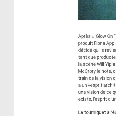
Après « Glow On ''
produit Fiona Appl
décidé qu'ils revi
tant que producteu
la scène Will Yip 
McCrory le note, c
train de la visio
a un «esprit archi
une vision de ce q
existe, l'esprit d'
Le tourniquet a ré