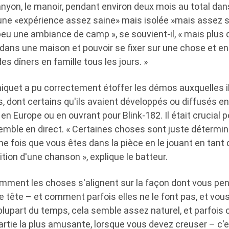
anyon, le manoir, pendant environ deux mois au total da
e «expérience assez saine» mais isolée »mais assez sain
eu une ambiance de camp », se souvient-il, « mais plus 
dans une maison et pouvoir se fixer sur une chose et en
es dîners en famille tous les jours. »
rniquet a pu correctement étoffer les démos auxquelles i
 dont certains qu'ils avaient développés ou diffusés en
' en Europe ou en ouvrant pour Blink-182. Il était crucial 
emble en direct. « Certaines choses sont juste détermin
ne fois que vous êtes dans la pièce en le jouant en tan
tion d'une chanson », explique le batteur.
mment les choses s'alignent sur la façon dont vous pens
e tête – et comment parfois elles ne le font pas, et vou
 plupart du temps, cela semble assez naturel, et parfois
 partie la plus amusante, lorsque vous devez creuser – c