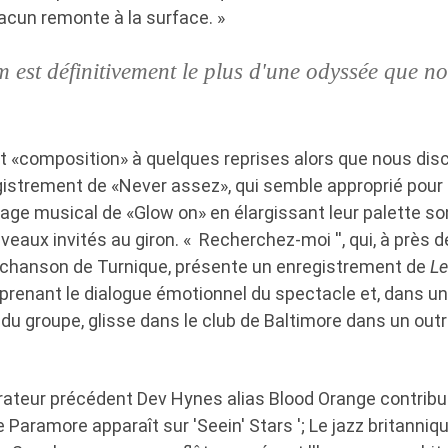
acun remonte à la surface. »
m est définitivement le plus d'une odyssée que n
ot «composition» à quelques reprises alors que nous dis
istrement de «Never assez», qui semble approprié pour
gage musical de «Glow on» en élargissant leur palette so
veaux invités au giron. « Recherchez-moi '', qui, à près 
e chanson de Turnique, présente un enregistrement de
Le 
prenant le dialogue émotionnel du spectacle et, dans un 
e du groupe, glisse dans le club de Baltimore dans un ou
borateur précédent Dev Hynes alias Blood Orange contribue
 Paramore apparaît sur 'Seein' Stars '; Le jazz britanni