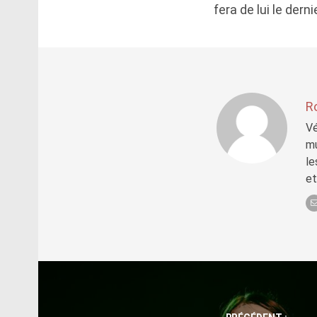
fera de lui le der
R
Vé
mu
le
et
Post
navigation