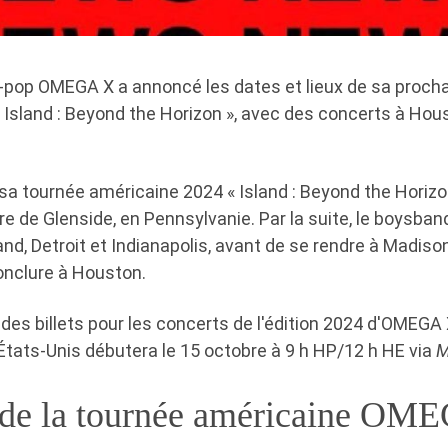
-pop OMEGA X a annoncé les dates et lieux de sa proch
Island : Beyond the Horizon », avec des concerts à Hous
a tournée américaine 2024 « Island : Beyond the Horizo
e de Glenside, en Pennsylvanie. Par la suite, le boysba
nd, Detroit et Indianapolis, avant de se rendre à Madiso
onclure à Houston.
des billets pour les concerts de l'édition 2024 d'OMEGA 
États-Unis débutera le 15 octobre à 9 h HP/12 h HE via
M
 de la tournée américaine OM