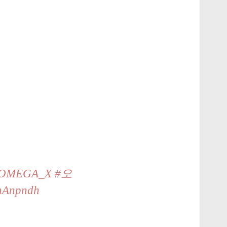
OMEGA_X
#오
anAnpndh