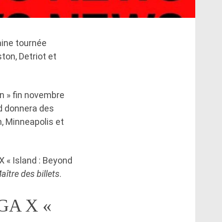
aine tournée
ton, Detriot et
n » fin novembre
nd donnera des
n, Minneapolis et
X « Island : Beyond
aître des billets
.
EGA X «