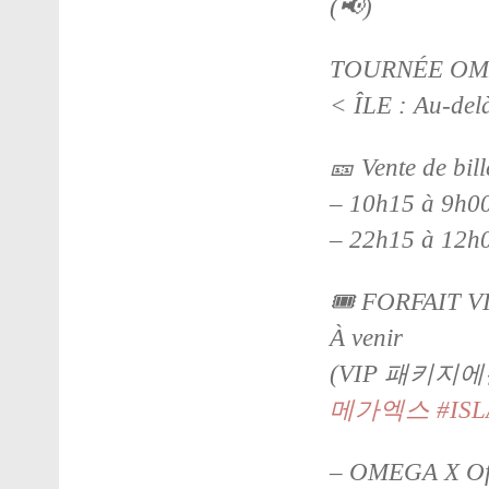
(📢)
TOURNÉE OME
< ÎLE : Au-del
🎫 Vente de bil
– 10h15 à 9h00
– 22h15 à 12h
🎟 FORFAIT V
À venir
(VIP 패키지
메가엑스
#ISL
– OMEGA X Off