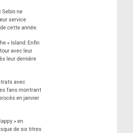
 Sebin ne
leur service
 de cette année.
he « Island: Enfin
etour avec leur
ès leur dernière
ntrats avec
des fans montrant
procès en janvier
 Happy » en
isque de six titres