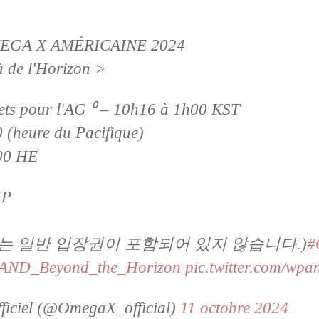
GA X AMÉRICAINE 2024
à de l'Horizon >
lets pour l'AG ⁰ – 10h16 à 1h00 KST
 (heure du Pacifique)
00 HE
IP
에는 일반 입장권이 포함되어 있지 않습니다.)
#
AND_Beyond_the_Horizon
pic.twitter.com/wp
iciel (@OmegaX_official)
11 octobre 2024