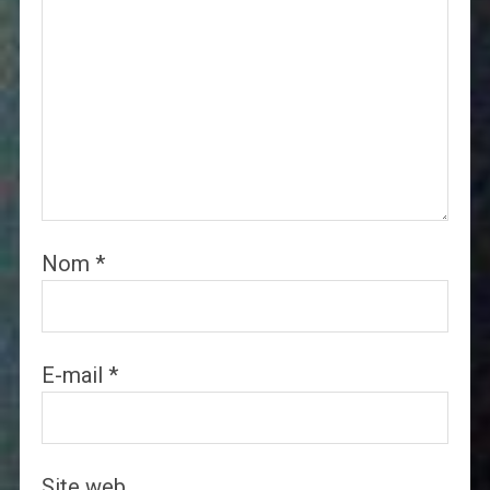
Nom
*
E-mail
*
Site web