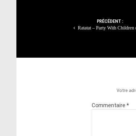
Post
navigation
PRÉCÉDENT :
Ratatat – Party With Children 
Votre adr
Commentaire
*