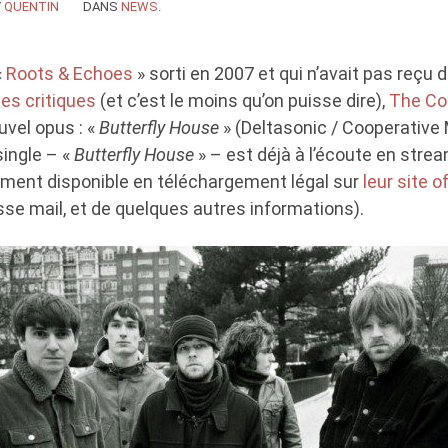
Y
QUENTIN
DANS
NEWS
.
«
Roots & Echoes
» sorti en 2007 et qui n’avait pas reçu 
des critiques
(et c’est le moins qu’on puisse dire),
The Co
uvel opus : «
Butterfly House
» (Deltasonic / Cooperative 
single – «
Butterfly House
» – est déjà à l’écoute en strea
lement disponible en téléchargement légal sur
leur site of
se mail, et de quelques autres informations).