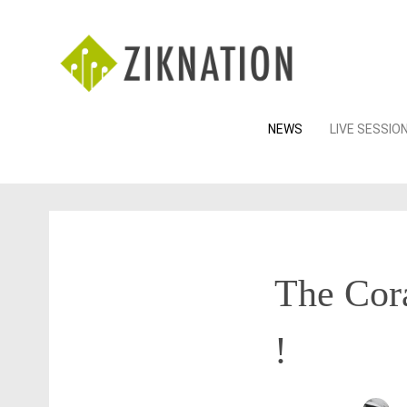
Skip
NEWS
LIVE SESSIO
to
content
The Cora
!