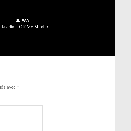
SUIVANT :
Javelin – Off My Mind
qués avec
*