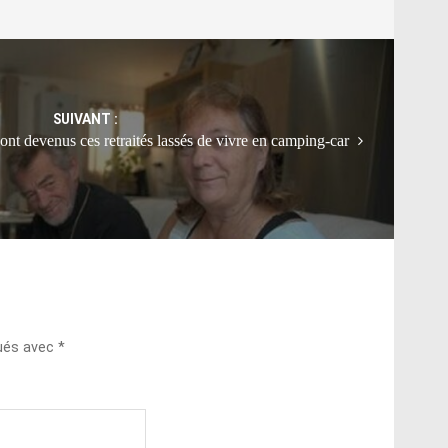
SUIVANT :
e sont devenus ces retraités lassés de vivre en camping-car
qués avec
*