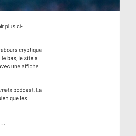
r plus ci-
 rebours cryptique
e bas, le site a
vec une affiche.
mmets
podcast. La
bien que les
……