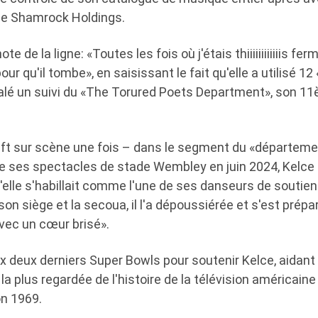
de Shamrock Holdings.
te de la ligne: «Toutes les fois où j'étais thiiiiiiiiiiiis fer
r qu'il tombe», en saisissant le fait qu'elle a utilisé 12 «I'
nalé un suivi du «The Torured Poets Department», son 1
wift sur scène une fois – dans le segment du «départem
de ses spectacles de stade Wembley en juin 2024, Kelce 
'elle s'habillait comme l'une de ses danseurs de soutien 
r son siège et la secoua, il l'a dépoussiérée et s'est prépa
avec un cœur brisé».
x deux derniers Super Bowls pour soutenir Kelce, aidant 
 la plus regardée de l'histoire de la télévision américain
on 1969.