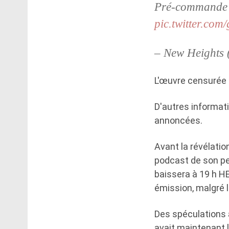
Pré-commande m
pic.twitter.co
– New Heights
L'œuvre censurée 
D'autres informati
annoncées.
Avant la révélatio
podcast de son pe
baissera à 19 h HE
émission, malgré 
Des spéculations a
avait maintenant 