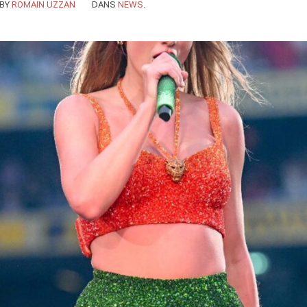
BY
ROMAIN UZZAN
DANS
NEWS
.