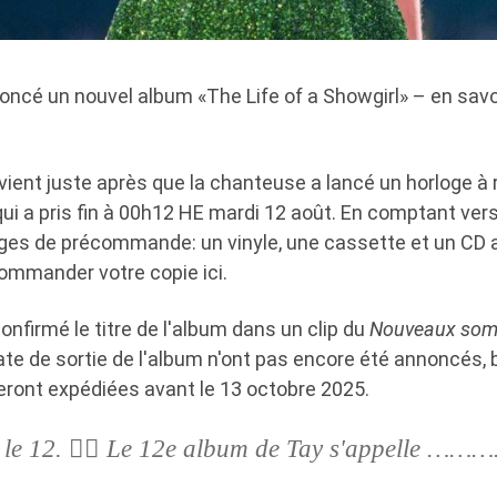
oncé un nouvel album «The Life of a Showgirl» – en savoi
rvient juste après que la chanteuse a lancé un horloge à
ui a pris fin à 00h12 HE mardi 12 août. En comptant vers l
ages de précommande: un vinyle, une cassette et un CD a
mmander votre copie ici.
onfirmé le titre de l'album dans un clip du
Nouveaux so
ate de sortie de l'album n'ont pas encore été annoncés, 
ont expédiées avant le 13 octobre 2025.
 le 12. ❤️‍🔥 Le 12e album de Tay s'appelle ……