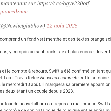
aintenant sur https://t.co/ogyv230otf
m/guaieedzmm
 (@NewheightShow)
12 août 2025
comprend un fond vert menthe et des textes orange scin
ons, y compris un seul trackliste et plus encore, doivent
n et le compte à rebours, Swift a été confirmé en tant qu'
tit ami Travis Kelce
Nouveaux sommets
cette semaine.
 le mercredi 13 août. Il marquera sa première apparitio
les deux étant un couple depuis 2023.
utour du nouvel album ont repris en mai lorsque Swift a 
le contrôle de son catalogue de musique entier après av