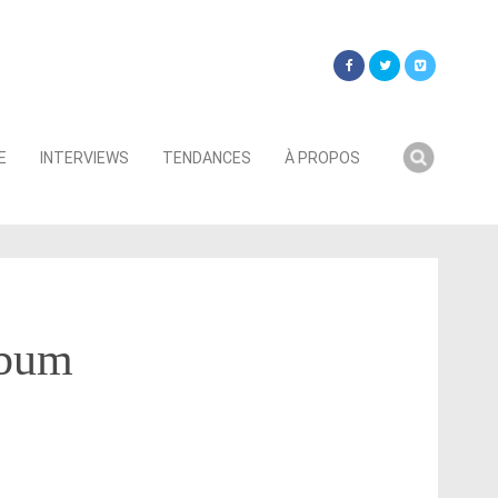
Searc
E
INTERVIEWS
TENDANCES
À PROPOS
for:
lbum