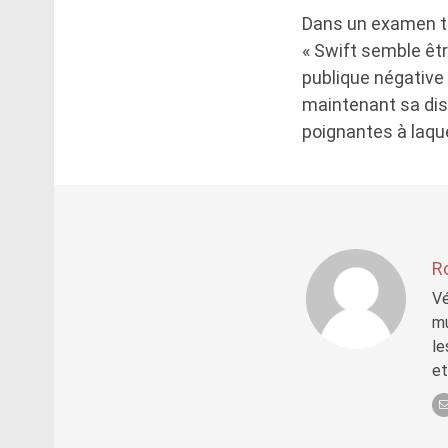
Dans un examen tr
« Swift semble êtr
publique négative q
maintenant sa dis
poignantes à laque
R
Vé
mu
le
et