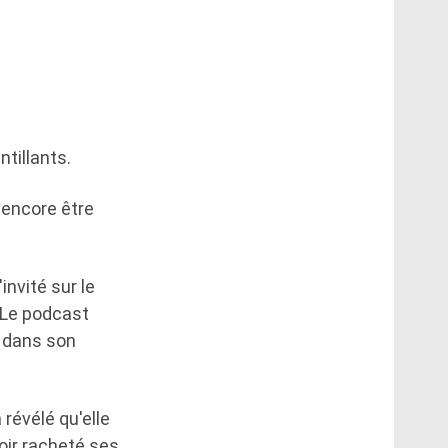
tillants.
 encore être
invité sur le
 Le podcast
n dans son
révélé qu'elle
oir racheté ses