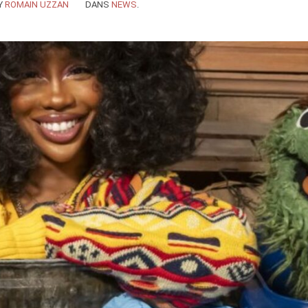
Y
ROMAIN UZZAN
DANS
NEWS
.