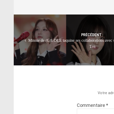
Post
navigation
PRÉCÉDENT :
Minnie de (G)I-DLE taquine ses collaborations avec
Ten
Votre adr
Commentaire
*