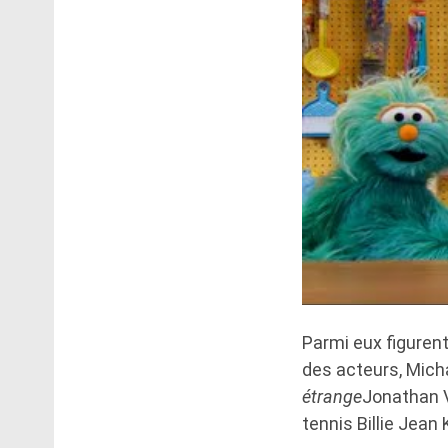
Parmi eux figuren
des acteurs, Mich
étrange
Jonathan V
tennis Billie Jean 