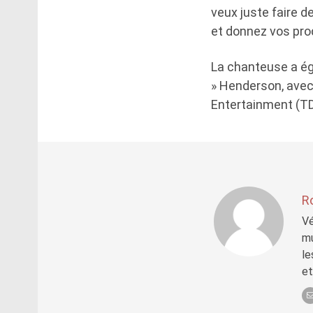
veux juste faire d
et donnez vos pr
La chanteuse a éga
» Henderson, avec
Entertainment (TDE
R
Vé
mu
le
et