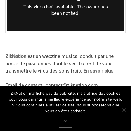
ZikNation
est un webzine musical conduit par une
horde de passionnés dont le seul but est de vous
transmettre le virus des sons frais.
En savoir plus
.
Email de contact :
contact@ziknation.com
ZikNation n'affiche pas de publicité, mais utilise des cookies
pour vous garantir la meilleure expérience sur notre site web.
Si vous continuez à utiliser ce site, nous supposerons que
vous en êtes satisfait.
ZikNation 2024
Ok