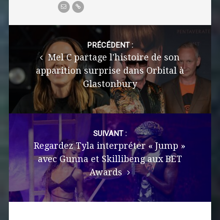
Post
navigation
PRÉCÉDENT :
Mel C partage l'histoire de son
apparition surprise dans Orbital à
Glastonbury
SUIVANT :
Regardez Tyla interpréter « Jump »
avec Gunna et Skillibeng aux BET
Awards