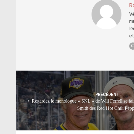
R
Vé
mu
le
et
Post
navigation
PRÉCÉDENT :
Regardez le monologue « SNL » de Will Ferrell se fair
Smith des Red Hot Chili Pepp