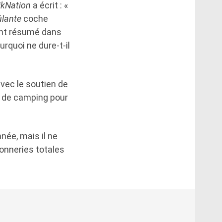
ikNation
a écrit : «
ûlante
coche
ent résumé dans
rquoi ne dure-t-il
avec le soutien de
ns de camping pour
née, mais il ne
onneries totales