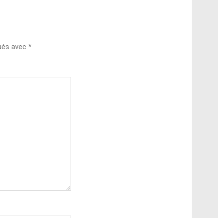
qués avec
*