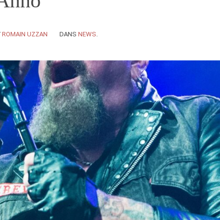
'Anno
Y
ROMAIN UZZAN
DANS
NEWS
.