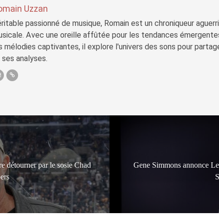
omain Uzzan
ritable passionné de musique, Romain est un chroniqueur aguerri 
sicale. Avec une oreille affûtée pour les tendances émergente
s mélodies captivantes, il explore l'univers des sons pour parta
 ses analyses.
e détourner par le sosie Chad
Gene Simmons annonce Leg
ers
S