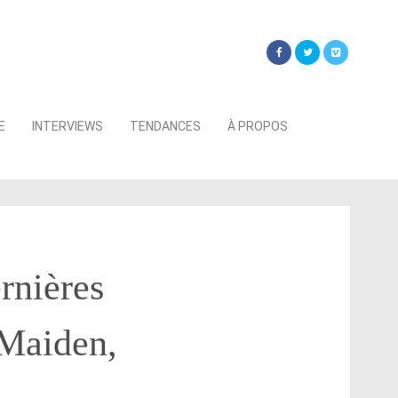
Searc
E
INTERVIEWS
TENDANCES
À PROPOS
for:
rnières
 Maiden,