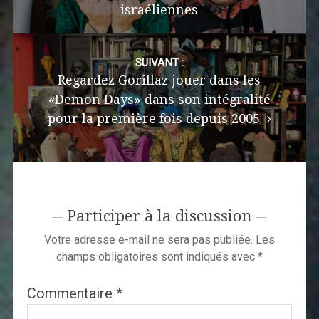
israéliennes
SUIVANT :
Regardez Gorillaz jouer dans les
«Demon Days» dans son intégralité
pour la première fois depuis 2005
Participer à la discussion
Votre adresse e-mail ne sera pas publiée.
Les
champs obligatoires sont indiqués avec
*
Commentaire
*