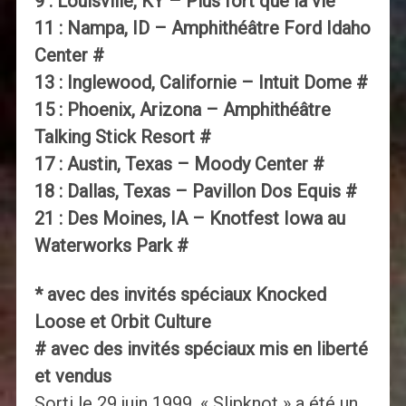
9 : Louisville, KY – Plus fort que la vie
11 : Nampa, ID – Amphithéâtre Ford Idaho
Center #
13 : Inglewood, Californie – Intuit Dome #
15 : Phoenix, Arizona – Amphithéâtre
Talking Stick Resort #
17 : Austin, Texas – Moody Center #
18 : Dallas, Texas – Pavillon Dos Equis #
21 : Des Moines, IA – Knotfest Iowa au
Waterworks Park #
* avec des invités spéciaux Knocked
Loose et Orbit Culture
# avec des invités spéciaux mis en liberté
et vendus
Sorti le 29 juin 1999, « Slipknot » a été un