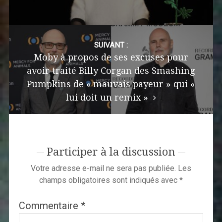
SUIVANT :
Moby à propos de ses excuses pour
avoir traité Billy Corgan des Smashing
Pumpkins de « mauvais payeur » qui «
lui doit un remix »
Participer à la discussion
Votre adresse e-mail ne sera pas publiée.
Les
champs obligatoires sont indiqués avec
*
Commentaire
*