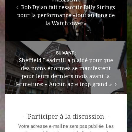
navigation
PRÉCÉDENT :
Bob Dylan fait ressortir Billy Strings
pour la performance «tout au long de
la Watchtower»
SUIVANT :
Sheffield Leadmill a plaidé pour que
des noms énormes se manifestent
pour leurs derniers mois avant la
fermeture: « Aucun acte trop grand »
Participer à la discussion
Votre adresse e-mail ne sera pas publiée.
Les