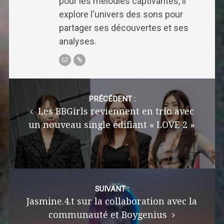
pour les mélodies captivantes, il
explore l'univers des sons pour
partager ses découvertes et ses
analyses.
Post
navigation
PRÉCÉDENT :
Les BBGirls reviennent en trio avec
un nouveau single édifiant « LOVE 2 »
SUIVANT :
Jasmine.4.t sur la collaboration avec la
communauté et Boygenius