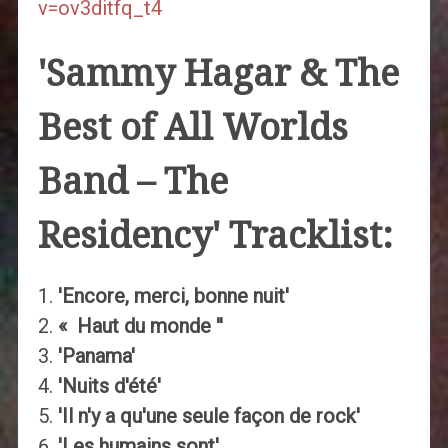
v=ov3ditfq_t4
'Sammy Hagar & The
Best of All Worlds
Band – The
Residency' Tracklist:
'Encore, merci, bonne nuit'
« Haut du monde ''
'Panama'
'Nuits d'été'
'Il n'y a qu'une seule façon de rock'
'Les humains sont'