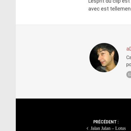
L’esprit du clip es
avec est tellement
a
Ca
po
Post
navigation
PRÉCÉDENT :
Jalan Jalan – Lotus