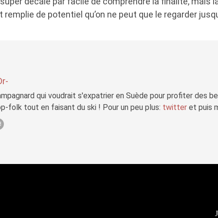
t super décalé par facile de comprendre la finalité, mais 
 remplie de potentiel qu’on ne peut que le regarder jusqu’à
Dr-
mpagnard qui voudrait s'expatrier en Suède pour profiter des b
p-folk tout en faisant du ski ! Pour un peu plus:
twitter
et puis 