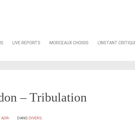
NS
LIVE REPORTS
MORCEAUX CHOISIS
L’INSTANT CRITIQU
on – Tribulation
Y
ADR-
DANS
DIVERS
.