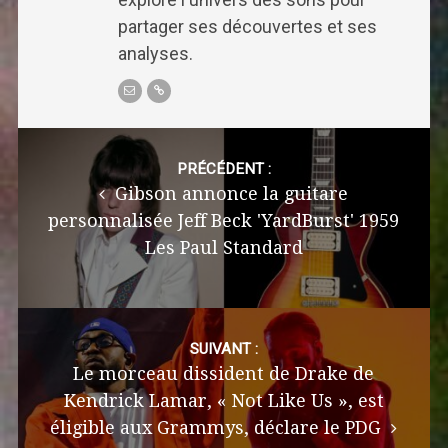
partager ses découvertes et ses
analyses.
Post
navigation
PRÉCÉDENT :
Gibson annonce la guitare
personnalisée Jeff Beck 'YardBurst' 1959
Les Paul Standard
SUIVANT :
Le morceau dissident de Drake de
Kendrick Lamar, « Not Like Us », est
éligible aux Grammys, déclare le PDG