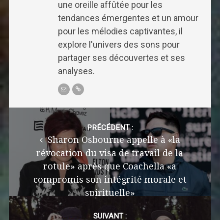
une oreille affûtée pour les
tendances émergentes et un amour
pour les mélodies captivantes, il
explore l'univers des sons pour
partager ses découvertes et ses
analyses.
Post
navigation
PRÉCÉDENT :
Sharon Osbourne appelle à «la
révocation du visa de travail de la
rotule» après que Coachella «a
compromis son intégrité morale et
spirituelle»
SUIVANT :