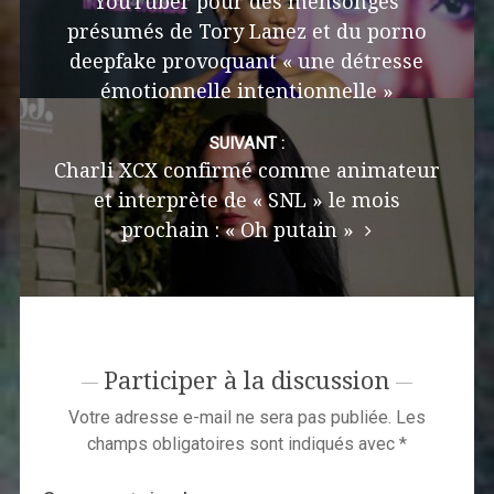
YouTuber pour des mensonges
présumés de Tory Lanez et du porno
deepfake provoquant « une détresse
émotionnelle intentionnelle »
SUIVANT :
Charli XCX confirmé comme animateur
et interprète de « SNL » le mois
prochain : « Oh putain »
Participer à la discussion
Votre adresse e-mail ne sera pas publiée.
Les
champs obligatoires sont indiqués avec
*