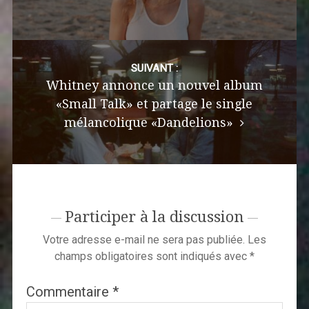
SUIVANT :
Whitney annonce un nouvel album
«Small Talk» et partage le single
mélancolique «Dandelions»
Participer à la discussion
Votre adresse e-mail ne sera pas publiée.
Les
champs obligatoires sont indiqués avec
*
Commentaire
*