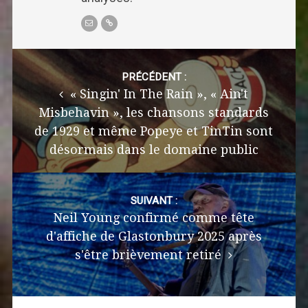
Post
navigation
PRÉCÉDENT :
« Singin' In The Rain », « Ain't
Misbehavin », les chansons standards
de 1929 et même Popeye et TinTin sont
désormais dans le domaine public
SUIVANT :
Neil Young confirmé comme tête
d'affiche de Glastonbury 2025 après
s'être brièvement retiré