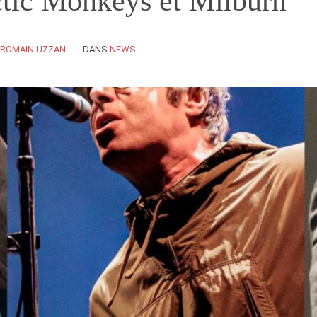
ctic Monkeys et Milburn
ROMAIN UZZAN
DANS
NEWS
.