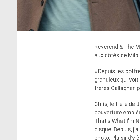
Reverend & The Ma
aux côtés de Milb
« Depuis les coffre
granuleux qui voit
frères Gallagher. p
Chris, le frère de
couverture emblém
That's What I'm Not
disque. Depuis, j’
photo. Plaisir d’y 