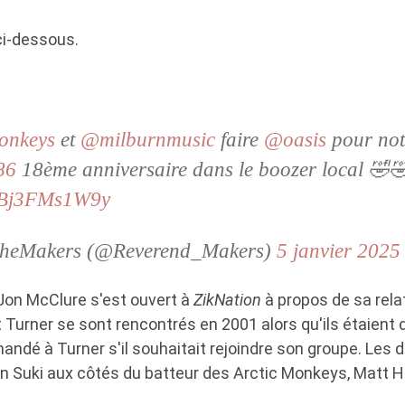
ci-dessous.
onkeys
et
@milburnmusic
faire
@oasis
pour not
86
18ème anniversaire dans le boozer local 🤣
m/Bj3FMs1W9y
 TheMakers (@Reverend_Makers)
5 janvier 2025
on McClure s'est ouvert à
ZikNation
à propos de sa rela
 Turner se sont rencontrés en 2001 alors qu'ils étaient 
ndé à Turner s'il souhaitait rejoindre son groupe. Les 
Suki aux côtés du batteur des Arctic Monkeys, Matt H