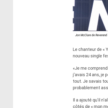
Jon McClure de Reverend a
Le chanteur de « Y
nouveau single fes
«Je me comprends 
j'avais 24 ans, je 
tout. Je savais tou
probablement asse
Il a ajouté qu'il 
côtés de « mon me