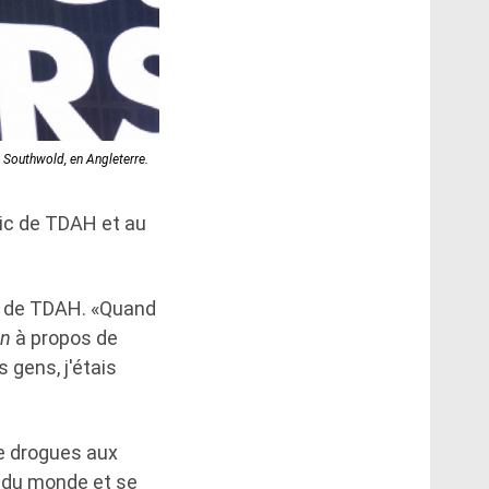
 Southwold, en Angleterre.
tic de TDAH et au
c de TDAH. «Quand
on
à propos de
s gens, j'étais
de drogues aux
e du monde et se