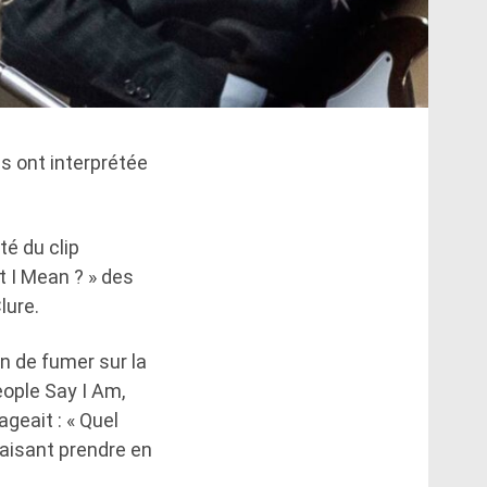
s ont interprétée
té du clip
t I Mean ? » des
lure.
in de fumer sur la
ople Say I Am,
ageait : « Quel
faisant prendre en