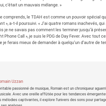
lui, c'était un mauvais mélange. »
me comprends, le TDAH est comme un pouvoir spécial qu
nt », a-t-il poursuivi. « J'ai quatre romans inachevés, qui
is je ne savais pas comment les terminer jusqu'à présen
ght Phone Call », je suis le PDG de Day Fever. Avec tout c
ue je ferais mieux de demander à quelqu'un d'autre de t
omain Uzzan
ritable passionné de musique, Romain est un chroniqueur aguerri 
sicale. Avec une oreille affûtée pour les tendances émergente
s mélodies captivantes, il explore l'univers des sons pour parta
 ses analyses.