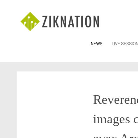
Skip
NEWS
LIVE SESSIO
to
content
Reveren
images c