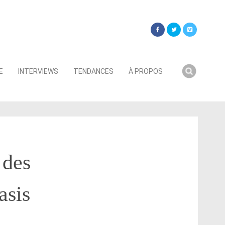
Searc
E
INTERVIEWS
TENDANCES
À PROPOS
for:
 des
asis