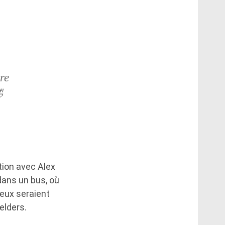
re

tion avec Alex
dans un bus, où
deux seraient
elders.