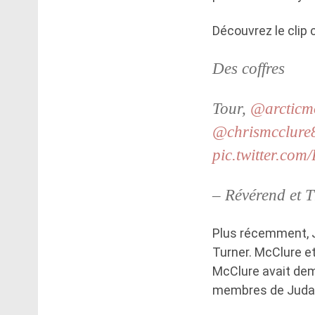
Découvrez le clip 
Des coffres
Tour,
@arcticm
@chrismcclure
pic.twitter.co
– Révérend et
Plus récemment, J
Turner. McClure et
McClure avait dema
membres de Judan 