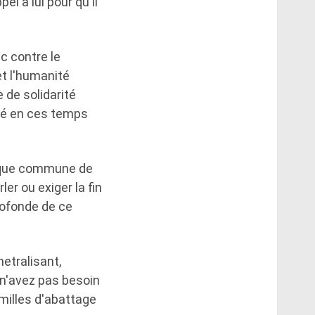
el à lui pour qu'il
ic contre le
et l'humanité
 de solidarité
té en ces temps
rique commune de
er ou exiger la fin
rofonde de ce
netralisant,
 n'avez pas besoin
amilles d'abattage