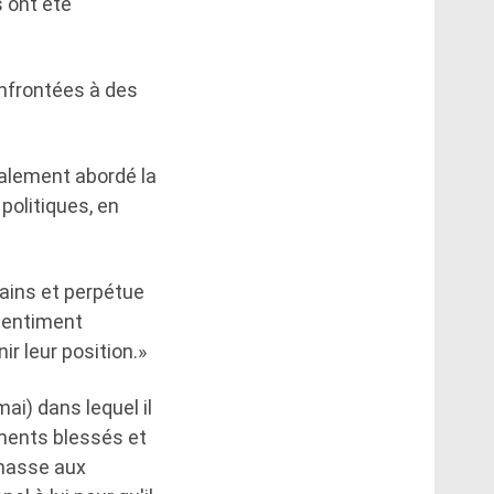
 ont été
onfrontées à des
galement abordé la
politiques, en
mains et perpétue
 sentiment
r leur position.»
ai) dans lequel il
iments blessés et
chasse aux