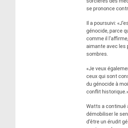
sorcières des média
se prononce contre
Il a poursuivi: «J
génocide, parce qu
comme il l'affirme
aimante avec les 
sombres.
«Je veux égalemen
ceux qui sont cons
du génocide à moi
conflit historique.
Watts a continué à
démobiliser le sen
d'être un érudit g