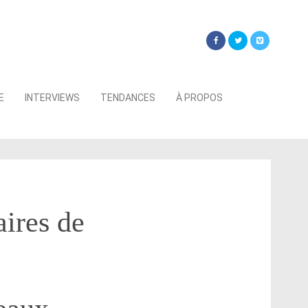
Searc
E
INTERVIEWS
TENDANCES
À PROPOS
for:
ires de