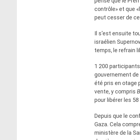
pense que le Prem
contrôle» et que 
peut cesser de ce
Il s'est ensuite 
israélien Superno
temps, le refrain 
1 200 participants
gouvernement de f
été pris en otage 
vente, y compris
B
pour libérer les 58
Depuis que le conf
Gaza. Cela compren
ministère de la Sa