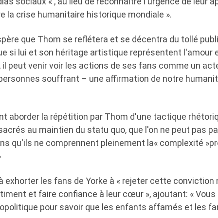
s sociaux « , au lieu de reconnaître l'urgence de leur app
 la crise humanitaire historique mondiale ».
'espère que Thom se reflétera et se décentra du tollé publ
e si lui et son héritage artistique représentent l'amour 
, il peut venir voir les actions de ses fans comme un acte
personnes souffrant – une affirmation de notre humani
t aborder la répétition par Thom d'une tactique rhéto
acrés au maintien du statu quo, que l'on ne peut pas parl
ns qu'ils ne comprennent pleinement la« complexité »p
»
 exhorter les fans de Yorke à « rejeter cette conviction 
timent et faire confiance à leur cœur », ajoutant: « Vous
éopolitique pour savoir que les enfants affamés et les f