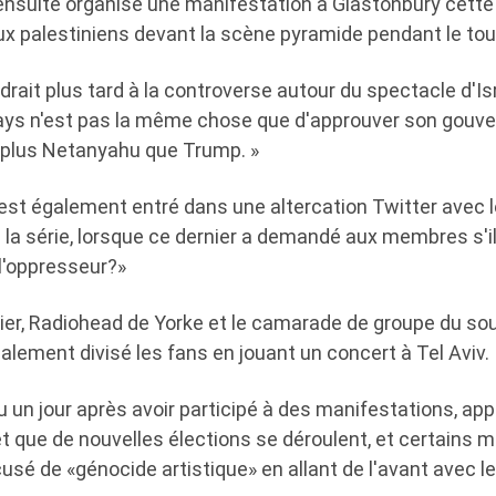
ensuite organisé une manifestation à Glastonbury cette 
ux palestiniens devant la scène pyramide pendant le to
rait plus tard à la controverse autour du spectacle d'Is
pays n'est pas la même chose que d'approuver son gouv
 plus Netanyahu que Trump. »
 est également entré dans une altercation Twitter avec l
la série, lorsque ce dernier a demandé aux membres s'il
 l'oppresseur?»
ier, Radiohead de Yorke et le camarade de groupe du sou
lement divisé les fans en jouant un concert à Tel Aviv.
eu un jour après avoir participé à des manifestations, ap
et que de nouvelles élections se déroulent, et certains mi
cusé de «génocide artistique» en allant de l'avant avec l