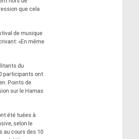
ent hors de
ression que cela
stival de musique
écrivant: «En même
litants du
 participants ont
ien
. Points de
sion sur le Hamas
ont été tuées à
sive, selon le
es au cours des 10