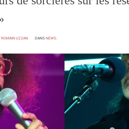
urs de sorcières sur les ré
»
Y
ROMAIN UZZAN
DANS
NEWS
.