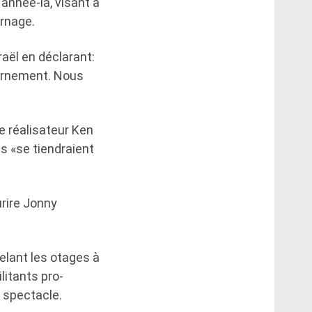
année-là, visant à
urnage.
raël en déclarant:
ernement. Nous
e réalisateur Ken
s «se tiendraient
rire Jonny
pelant les otages à
litants pro-
e spectacle.