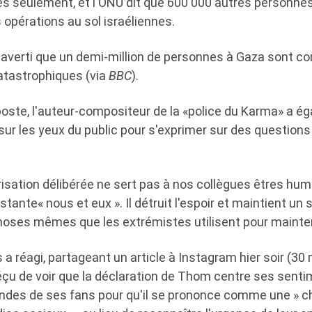
s seulement, et l'ONU dit que 600 000 autres personnes
opérations au sol israéliennes.
 averti que un demi-million de personnes à Gaza sont c
atastrophiques (via
BBC
).
poste, l'auteur-compositeur de la «police du Karma» a é
ur les yeux du public pour s'exprimer sur des questions 
risation délibérée ne sert pas à nos collègues êtres hu
tante« nous et eux ». Il détruit l'espoir et maintient un
hoses mêmes que les extrémistes utilisent pour mainteni
a réagi, partageant un article à Instagram hier soir (30 m
« déçu de voir que la déclaration de Thom centre ses sent
ndes de ses fans pour qu'il se prononce comme une » 