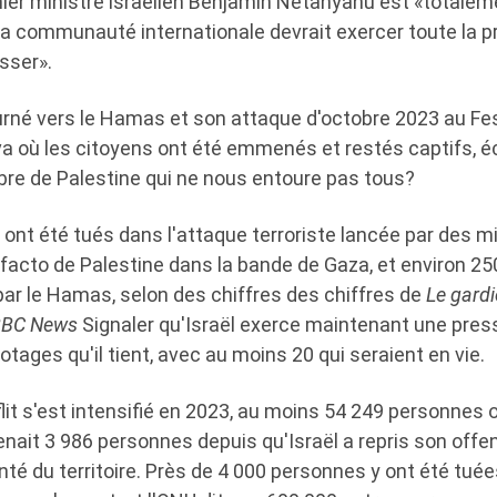
ier ministre israélien Benjamin Netanyahu est «totalem
«la communauté internationale devrait exercer toute la p
sser».
tourné vers le Hamas et son attaque d'octobre 2023 au Fe
va où les citoyens ont été emmenés et restés captifs, 
libre de Palestine qui ne nous entoure pas tous?
 ont été tués dans l'attaque terroriste lancée par des mi
acto de Palestine dans la bande de Gaza, et environ 250
par le Hamas, selon des chiffres des chiffres de
Le gard
BC News
Signaler qu'Israël exerce maintenant une pres
 otages qu'il tient, avec au moins 20 qui seraient en vie.
lit s'est intensifié en 2023, au moins 54 249 personnes 
ait 3 986 personnes depuis qu'Israël a repris son offen
nté du territoire. Près de 4 000 personnes y ont été tué