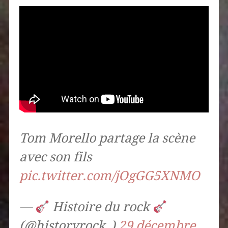
Tom Morello partage la scène
avec son fils
pic.twitter.com/jOgGG5XNMO
—
Histoire du rock
(@historyrock_)
29 décembre