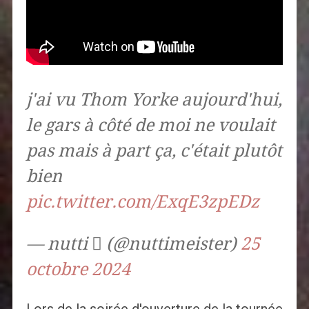
j'ai vu Thom Yorke aujourd'hui,
le gars à côté de moi ne voulait
pas mais à part ça, c'était plutôt
bien
pic.twitter.com/ExqE3zpEDz
— nutti  (@nuttimeister)
25
octobre 2024