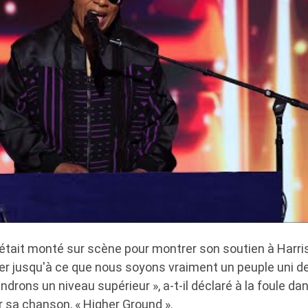
était monté sur scène pour montrer son soutien à Harri
er jusqu'à ce que nous soyons vraiment un peuple uni d
indrons un niveau supérieur », a-t-il déclaré à la foule d
r sa chanson, « Higher Ground ».