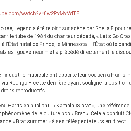
tube.com/watch?v=8w2PyMvVdTE
soirée, Legend a été rejoint sur scène par Sheila E pou
tant le tube de 1984 du chanteur décédé, « Let's Go Crazy
 l'État natal de Prince, le Minnesota – l'État où le candi
lz est gouverneur – et a précédé directement le discou
 l'industrie musicale ont apporté leur soutien à Harris
ivia Rodrigo – cette dernière ayant souligné la position d
 droits reproductifs.
nu Harris en publiant : « Kamala IS brat », une référence
 phénomène de la culture pop « Brat ». Cela a conduit C
dance « Brat summer » à ses téléspectateurs en direct.