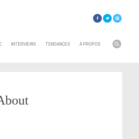
Searc
E
INTERVIEWS
TENDANCES
À PROPOS
for:
 About