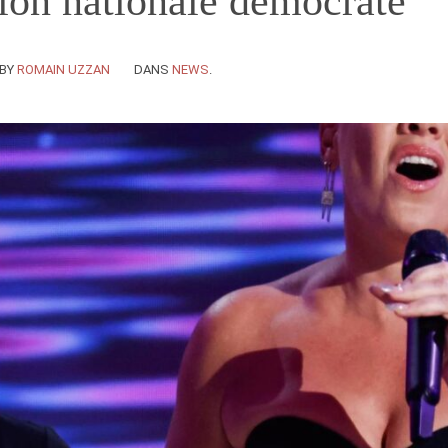
ion nationale démocrate
BY
ROMAIN UZZAN
DANS
NEWS
.