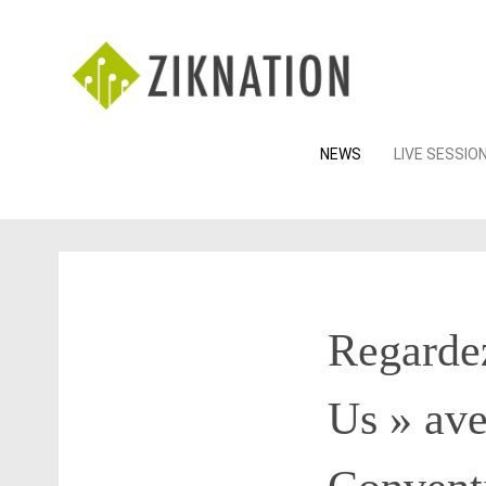
Skip
NEWS
LIVE SESSIO
to
content
Regardez
Us » avec