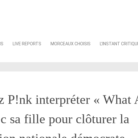
NS
LIVE REPORTS
MORCEAUX CHOISIS
L’INSTANT CRITIQU
 P!nk interpréter « What
 sa fille pour clôturer la