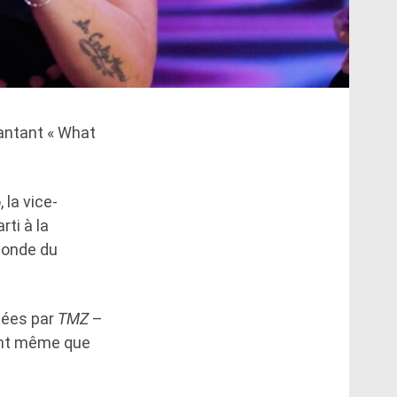
hantant « What
 la vice-
ti à la
monde du
rtées par
TMZ
–
rant même que