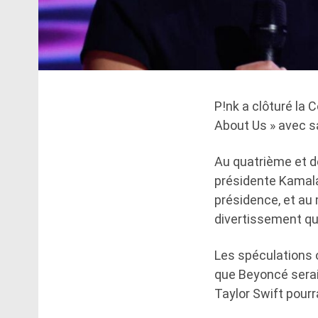
P!nk a clôturé la 
About Us » avec sa
Au quatrième et de
présidente Kamala 
présidence, et au
divertissement qui 
Les spéculations o
que Beyoncé serai
Taylor Swift pourra