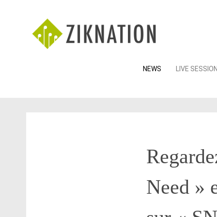
Skip
NEWS
LIVE SESSIO
to
content
Regardez
Need » e