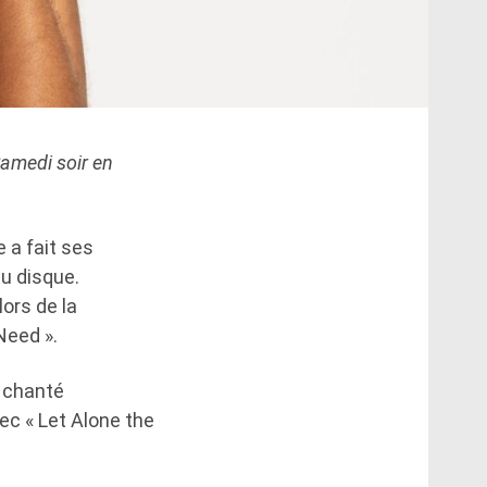
amedi soir en
 a fait ses
u disque.
ors de la
Need ».
a chanté
ec « Let Alone the