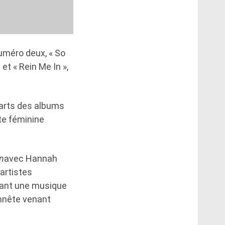
numéro deux, « So
et « Rein Me In »,
charts des albums
te féminine
n
avec Hannah
artistes
éant une musique
onnête venant