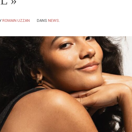
NL »
Y
ROMAIN UZZAN
DANS
NEWS
.