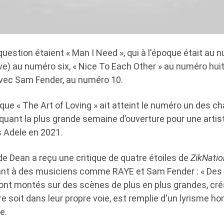
estion étaient « Man I Need », qui à l'époque était au 
ove) au numéro six, « Nice To Each Other » au numéro huit 
avec Sam Fender, au numéro 10.
 que « The Art of Loving » ait atteint le numéro un des 
rquant la plus grande semaine d’ouverture pour une artis
s Adele en 2021.
de Dean a reçu une critique de quatre étoiles de
ZikNatio
nt à des musiciens comme RAYE et Sam Fender : « Des 
sont montés sur des scènes de plus en plus grandes, cr
re soit dans leur propre voie, est remplie d'un lyrisme h
e.