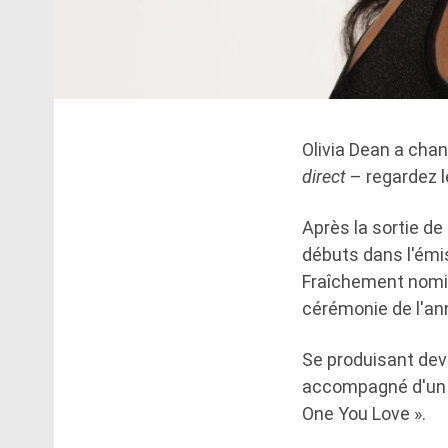
Olivia Dean a chan
direct
– regardez l
Après la sortie de
débuts dans l'émi
Fraîchement nomin
cérémonie de l'ann
Se produisant deva
accompagné d'un gr
One You Love ».