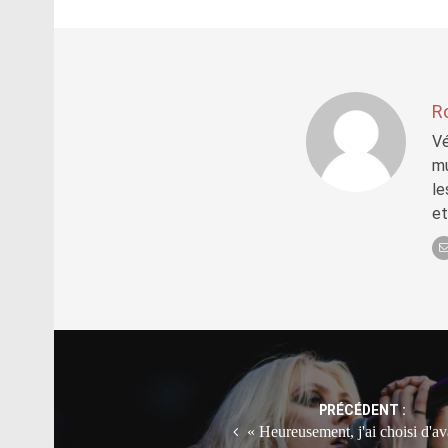
R
Vé
mu
le
et
Post
navigation
PRÉCÉDENT :
« Heureusement, j'ai choisi d'a