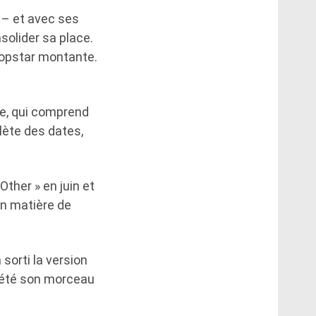
 – et avec ses
solider sa place.
 popstar montante.
pe, qui comprend
lète des dates,
Other » en juin et
en matière de
 sorti la version
prété son morceau