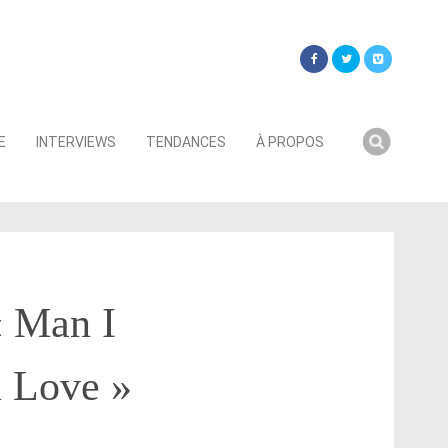
Searc
E
INTERVIEWS
TENDANCES
À PROPOS
for:
« Man I
u Love »