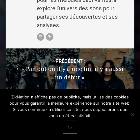
explore l'univers des sons pour
partager ses découvertes et ses
analyses.
Post
navigation
PRÉCÉDENT :
« Partout où il y a une fin, il y a aussi
un début »
ZikNation n'affiche pas de publicité, mais utilise des cookies
pour vous garantir la meilleure expérience sur notre site web.
Si vous continuez à utiliser ce site, nous supposerons que
vous en êtes satisfait.
SUIVANT :
Lisa de BLACKPINK en tête d'affiche du
Ok
« Fortnite Festival »