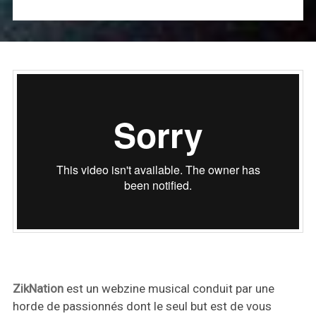
ZikNation
est un webzine musical conduit par une
horde de passionnés dont le seul but est de vous