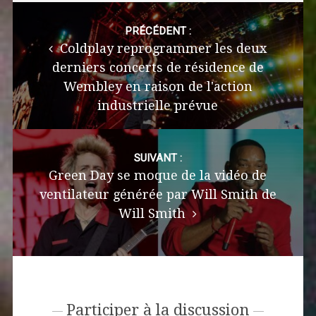
Post
navigation
PRÉCÉDENT :
Coldplay reprogrammer les deux
derniers concerts de résidence de
Wembley en raison de l'action
industrielle prévue
SUIVANT :
Green Day se moque de la vidéo de
ventilateur générée par Will Smith de
Will Smith
Participer à la discussion