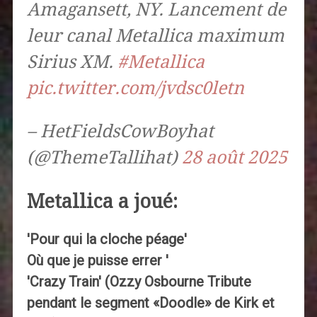
Amagansett, NY. Lancement de
leur canal Metallica maximum
Sirius XM.
#Metallica
pic.twitter.com/jvdsc0letn
– HetFieldsCowBoyhat
(@ThemeTallihat)
28 août 2025
Metallica a joué:
'Pour qui la cloche péage'
Où que je puisse errer '
'Crazy Train' (Ozzy Osbourne Tribute
pendant le segment «Doodle» de Kirk et