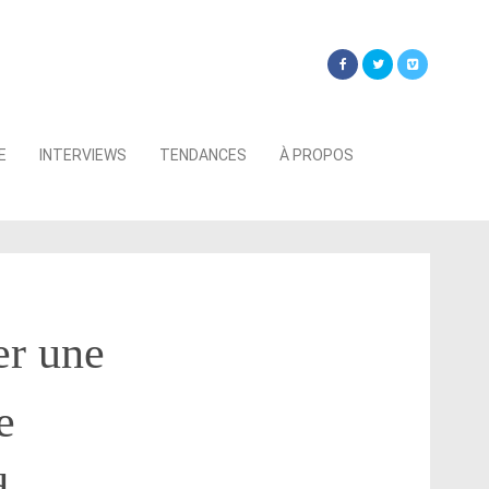
Searc
E
INTERVIEWS
TENDANCES
À PROPOS
for:
er une
e