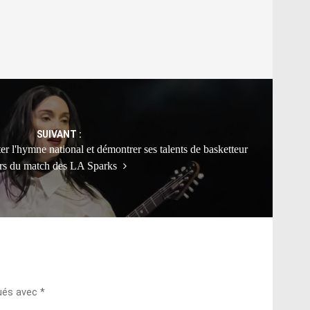
SUIVANT :
r l'hymne national et démontrer ses talents de basketteur
ors du match des LA Sparks
qués avec
*