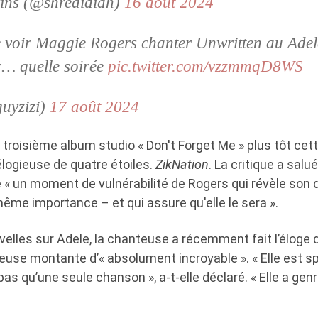
kins (@shredidiah)
16 août 2024
de voir Maggie Rogers chanter Unwritten au Ade
r… quelle soirée
pic.twitter.com/vzzmmqD8WS
uyzizi)
17 août 2024
 troisième album studio « Don't Forget Me » plus tôt cett
élogieuse de quatre étoiles.
ZikNation
. La critique a salu
« un moment de vulnérabilité de Rogers qui révèle son d
ême importance – et qui assure qu'elle le sera ».
elles sur Adele, la chanteuse a récemment fait l’éloge 
teuse montante d’« absolument incroyable ». « Elle est spe
a pas qu’une seule chanson », a-t-elle déclaré. « Elle a g