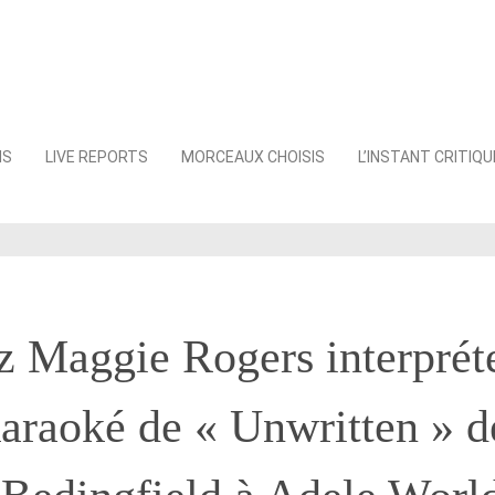
NS
LIVE REPORTS
MORCEAUX CHOISIS
L’INSTANT CRITIQU
 Maggie Rogers interprét
karaoké de « Unwritten » d