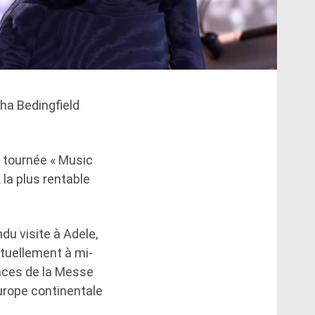
sha Bedingfield
r tournée « Music
la plus rentable
du visite à Adele,
ctuellement à mi-
aces de la Messe
urope continentale