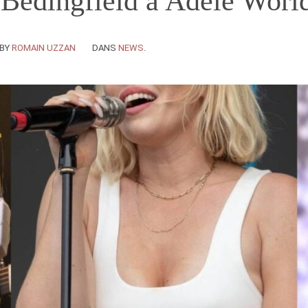
Bedingfield à Adele Worl
BY
ROMAIN UZZAN
DANS
NEWS
.