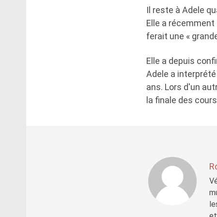
Il reste à Adele q
Elle a récemment r
ferait une « gran
Elle a depuis conf
Adele a interprét
ans. Lors d'un aut
la finale des cou
R
Vé
mu
le
et