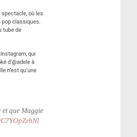
 spectacle, où les
s pop classiques.
u tube de
 Instagram, qui
oké d'@adele à
le n'est qu'une
e et que Maggie
om/C7YOpZrhNl