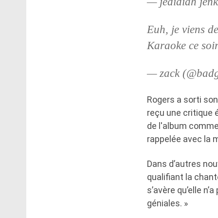
— jedidiah jen
Euh, je viens 
Karaoke ce soi
— zack (@badg
Rogers a sorti son
reçu une critique 
de l'album comme 
rappelée avec la m
Dans d’autres nouv
qualifiant la chan
s’avère qu’elle n’
géniales. »