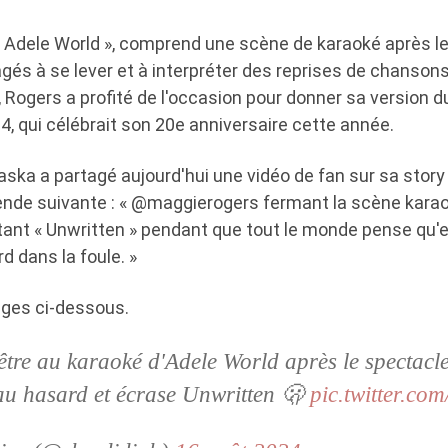
« Adele World », comprend une scène de karaoké après le
gés à se lever et à interpréter des reprises de chanson
), Rogers a profité de l'occasion pour donner sa version d
4, qui célébrait son 20e anniversaire cette année.
ska a partagé aujourd'hui une vidéo de fan sur sa story
ende suivante : « @maggierogers fermant la scène kara
tant « Unwritten » pendant que tout le monde pense qu'el
 dans la foule. »
ages ci-dessous.
tre au karaoké d'Adele World après le spectacl
au hasard et écrase Unwritten 🫢
pic.twitter.c