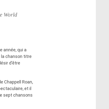
le World
e année, qui a
é la chanson titre
ésir d'être
de Chappell Roan,
ctaculaire, et il
enre sept chansons