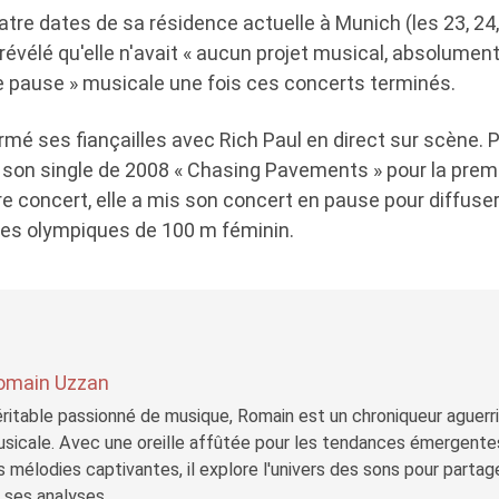
uatre dates de sa résidence actuelle à Munich (les 23, 24,
évélé qu'elle n'avait « aucun projet musical, absolument 
de pause » musicale une fois ces concerts terminés.
irmé ses fiançailles avec Rich Paul en direct sur scène. P
é son single de 2008 « Chasing Pavements » pour la premi
re concert, elle a mis son concert en pause pour diffuser
rses olympiques de 100 m féminin.
omain Uzzan
ritable passionné de musique, Romain est un chroniqueur aguerri 
sicale. Avec une oreille affûtée pour les tendances émergente
s mélodies captivantes, il explore l'univers des sons pour parta
 ses analyses.