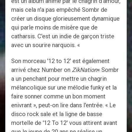
est un album animé par le chagrin d'amour,
mais cela n'a pas empêché Sombr de
créer un disque glorieusement dynamique
qui parle moins de misère que de
catharsis. C'est un indie de garçon triste
avec un sourire narquois. «
Son morceau '12 to 12' est également
arrivé chez Number on
ZikNation
« Sombr
a un penchant pour mettre un chagrin
mélancolique sur une mélodie funky et la
faire sonner comme un bon moment
enivrant », peut-on lire dans l'entrée. « Le
disco rock sale et la ligne de basse
mortelle de '12 To 12' vous attirent avant
que le jeune de 20 ans ne réalise un