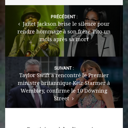
Post
navigation
PRÉCÉDENT :
Janet Jackson brise le silence pour
rendre hommage à son frère Tito un
mois après sa mort
SUIVANT :
Taylor Swift a rencontré le Premier
ministre britannique Keir Starmer à
Wembley, confirme le 10 Downing
Street