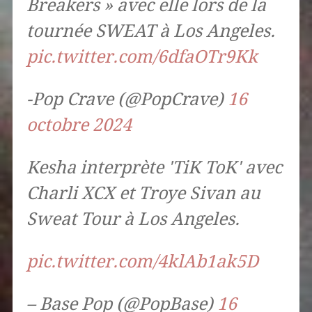
Breakers » avec elle lors de la
tournée SWEAT à Los Angeles.
pic.twitter.com/6dfaOTr9Kk
-Pop Crave (@PopCrave)
16
octobre 2024
Kesha interprète 'TiK ToK' avec
Charli XCX et Troye Sivan au
Sweat Tour à Los Angeles.
pic.twitter.com/4klAb1ak5D
– Base Pop (@PopBase)
16