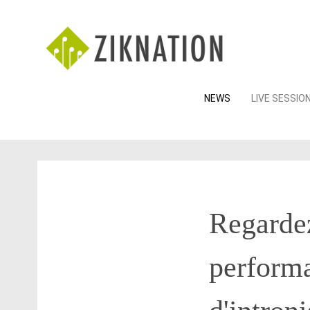
Skip
NEWS
LIVE SESSIO
to
content
Regarde
performa