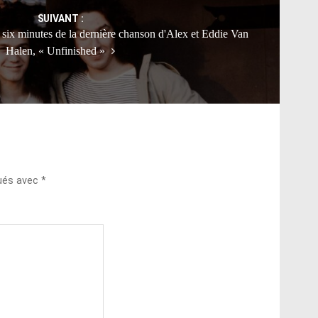
SUIVANT :
 six minutes de la dernière chanson d'Alex et Eddie Van
Halen, « Unfinished »
qués avec
*