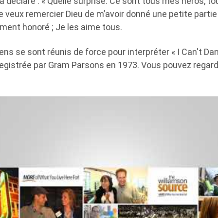
t a déclaré : « Quelle surprise. Ce sont tous mes héros, t
t je veux remercier Dieu de m’avoir donné une petite parti
ement honoré ; Je les aime tous.
ns se sont réunis de force pour interpréter « I Can't D
registrée par Gram Parsons en 1973. Vous pouvez regard