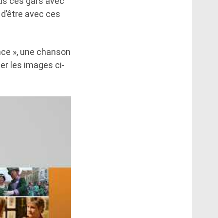
ous ces gars avec
e d’être avec ces
ance », une chanson
er les images ci-