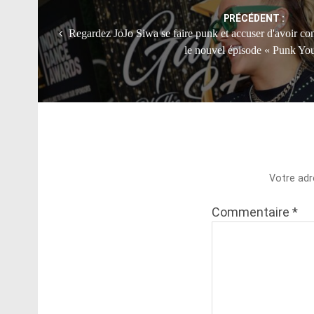
PRÉCÉDENT :
Regardez JoJo Siwa se faire punk et accuser d'avoir co
le nouvel épisode « Punk Yo
Votre adr
Commentaire
*