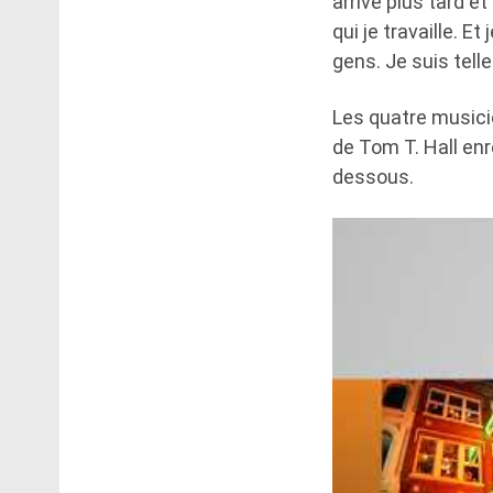
arrivé plus tard e
qui je travaille. E
gens. Je suis tell
Les quatre musicie
de Tom T. Hall en
dessous.