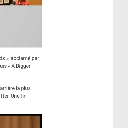
ds », acclamé par
uis « A Bigger
rrière la plus
ter. Une fin