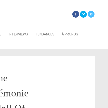
Searc
E
INTERVIEWS
TENDANCES
À PROPOS
for:
ne
rémonie