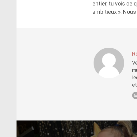
entier, tu vois ce 
ambitieux ». Nous n
R
Vé
mu
le
et
Post
navigation