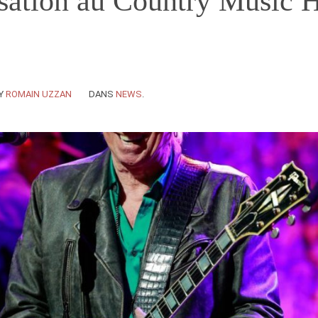
isation au Country Music H
Y
ROMAIN UZZAN
DANS
NEWS
.