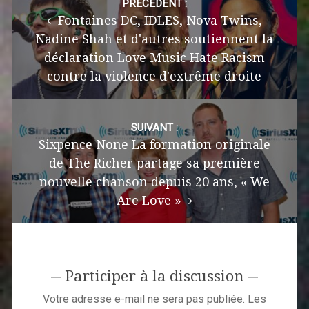
navigation
PRÉCÉDENT :
Fontaines DC, IDLES, Nova Twins,
Nadine Shah et d'autres soutiennent la
déclaration Love Music Hate Racism
contre la violence d'extrême droite
SUIVANT :
Sixpence None La formation originale
de The Richer partage sa première
nouvelle chanson depuis 20 ans, « We
Are Love »
Participer à la discussion
Votre adresse e-mail ne sera pas publiée.
Les