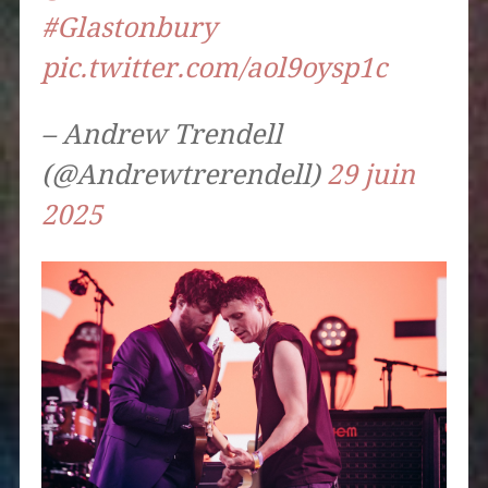
#Glastonbury
pic.twitter.com/aol9oysp1c
– Andrew Trendell
(@Andrewtrerendell)
29 juin
2025