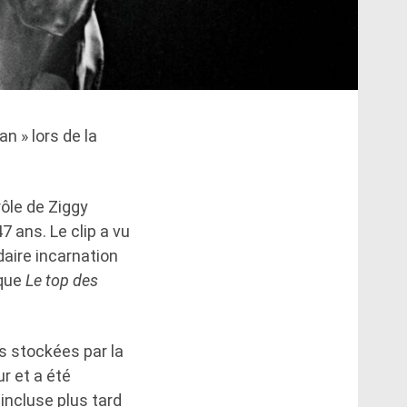
n » lors de la
rôle de Ziggy
 ans. Le clip a vu
daire incarnation
ique
Le top des
as stockées par la
r et a été
 incluse plus tard