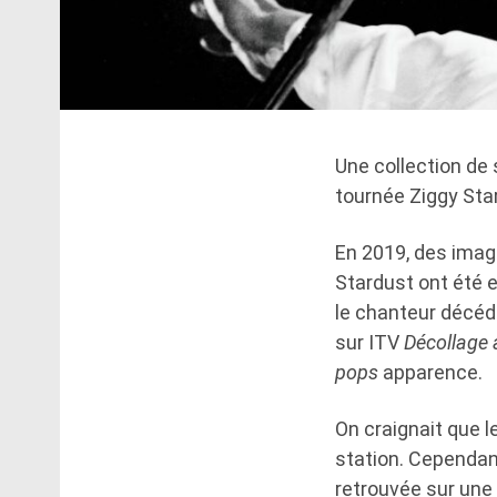
Une collection de 
tournée Ziggy Sta
En 2019, des image
Stardust ont été 
le chanteur décédé
sur ITV
Décollage
pops
apparence.
On craignait que l
station. Cependant
retrouvée sur une v