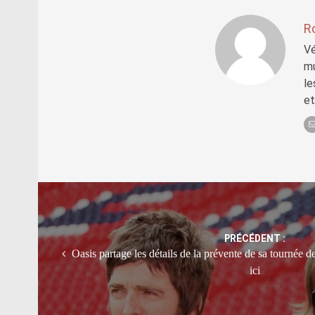
R
Vé
mu
le
et
Post
navigation
PRÉCÉDENT :
Oasis partage les détails de la prévente de sa tournée de
ici