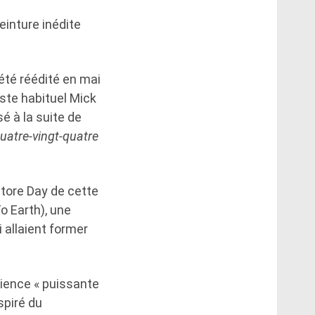
einture inédite
été réédité en mai
iste habituel Mick
é à la suite de
quatre-vingt-quatre
Store Day de cette
o Earth), une
 allaient former
érience « puissante
spiré du