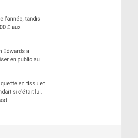
 l'année, tandis
000 £ aux
an Edwards a
ser en public au
squette en tissu et
it si c'était lui,
 est