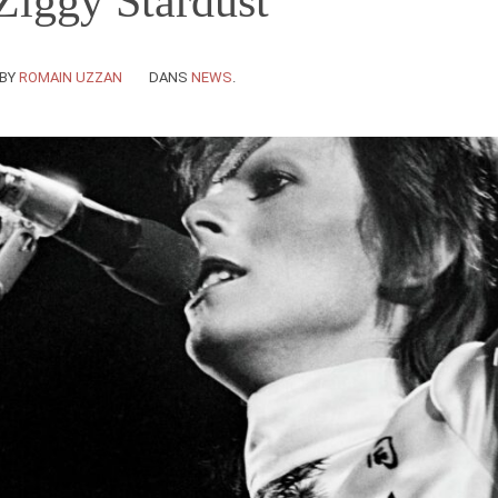
Ziggy Stardust
BY
ROMAIN UZZAN
DANS
NEWS
.