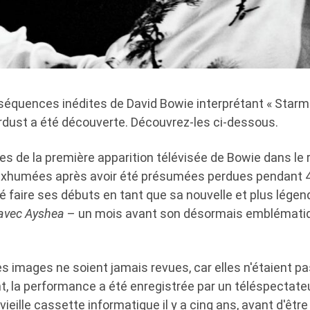
séquences inédites de David Bowie interprétant « Starma
rdust a été découverte. Découvrez-les ci-dessous.
s de la première apparition télévisée de Bowie dans le 
exhumées après avoir été présumées perdues pendant 47
 faire ses débuts en tant que sa nouvelle et plus légen
 avec Ayshea
– un mois avant son désormais emblémat
es images ne soient jamais revues, car elles n'étaient p
, la performance a été enregistrée par un téléspectateu
ieille cassette informatique il y a cinq ans, avant d'être