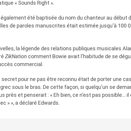
ique « Sounds Right ».
a également été baptisée du nom du chanteur au début de
illes de paroles manuscrites était estimée jusqu'à 100 
velles, la légende des relations publiques musicales Al
ré
ZikNation
comment Bowie avait l'habitude de se dégui
succès commercial.
on secret pour ne pas être reconnu était de porter une ca
 grec sous le bras. De cette façon, si quelqu'un se demanda
lus près et penserait : « Eh bien, ce n'est pas possible… il
c » », a déclaré Edwards.