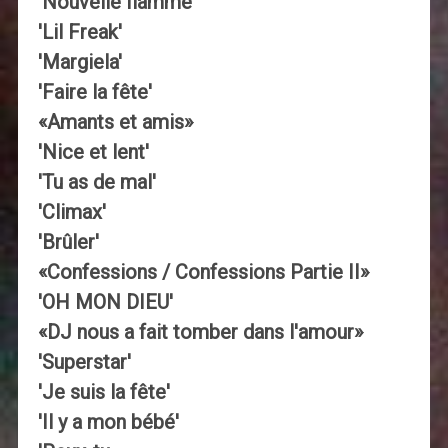
'Nouvelle flamme'
'Lil Freak'
'Margiela'
'Faire la fête'
«Amants et amis»
'Nice et lent'
'Tu as de mal'
'Climax'
'Brûler'
«Confessions / Confessions Partie II»
'OH MON DIEU'
«DJ nous a fait tomber dans l'amour»
'Superstar'
'Je suis la fête'
'Il y a mon bébé'