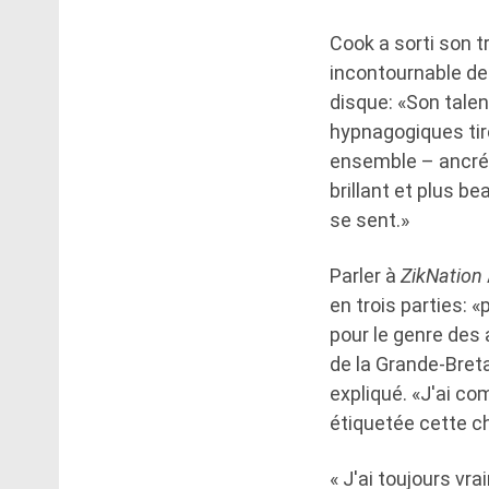
Cook a sorti son tr
incontournable de
disque: «Son tale
hypnagogiques tire
ensemble – ancré 
brillant et plus b
se sent.»
Parler à
ZikNation
en trois parties: 
pour le genre des
de la Grande-Breta
expliqué. «J'ai c
étiquetée cette ch
« J'ai toujours vr