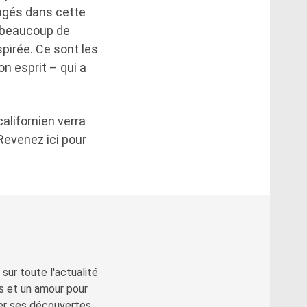
gagés dans cette
à beaucoup de
pirée. Ce sont les
n esprit – qui a
alifornien verra
Revenez ici pour
sur toute l'actualité
s et un amour pour
ger ses découvertes