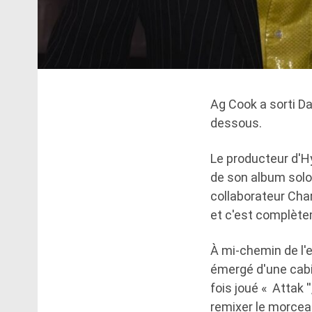
Ag Cook a sorti D
dessous.
Le producteur d'Hy
de son album solo 
collaborateur Char
et c'est complètem
À mi-chemin de l'e
émergé d'une cabi
fois joué « Attak 
remixer le morceau