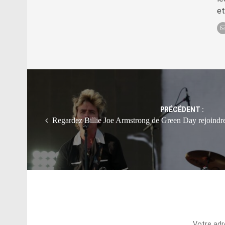
et
Post
navigation
PRÉCÉDENT :
Regardez Billie Joe Armstrong de Green Day rejoindr
Votre adr