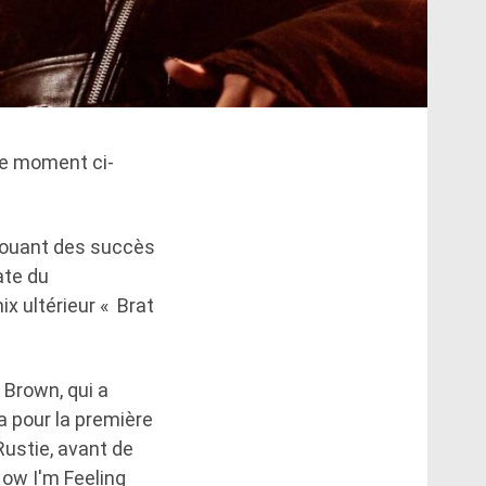
le moment ci-
, jouant des succès
ate du
x ultérieur « Brat
 Brown, qui a
a pour la première
Rustie, avant de
How I'm Feeling