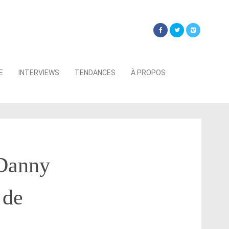
Searc
E
INTERVIEWS
TENDANCES
À PROPOS
for:
 Danny
 de