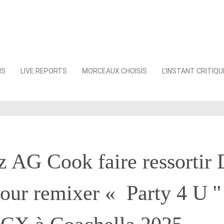
NS
LIVE REPORTS
MORCEAUX CHOISIS
L’INSTANT CRITIQU
 AG Cook faire ressortir
ur remixer « Party 4 U ''