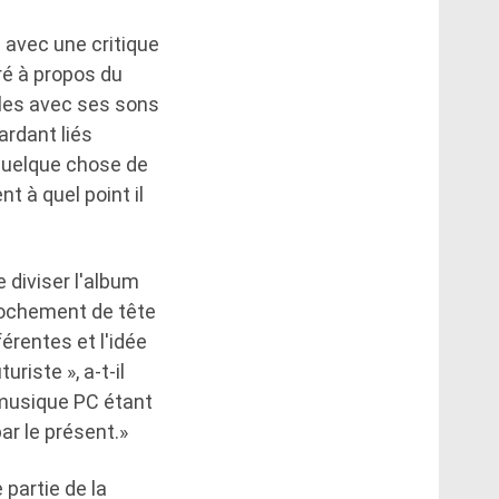
é avec une critique
aré à propos du
lles avec ses sons
ardant liés
quelque chose de
t à quel point il
 diviser l'album
 hochement de tête
érentes et l'idée
riste », a-t-il
 musique PC étant
ar le présent.»
 partie de la