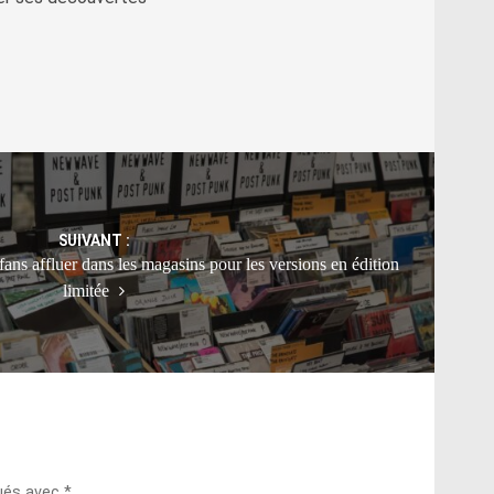
SUIVANT :
ns affluer dans les magasins pour les versions en édition
limitée
qués avec
*