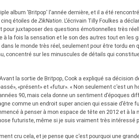
iple album 'Britpop' l'année dernière, et il a été rencontr
 cinq étoiles de
ZikNation
. L'écrivain Tilly Foulkes a décl
nt pour juxtaposer des questions émotionnelles très rée
 à la fois la sensation et le son des autres tout en les g
dans le monde très réel, seulement pour être tordu en 
eau, concentré sur les minuscules de détails qui constituen
Avant la sortie de Britpop, Cook a expliqué sa décision de
«passé», «présent» et «futur». « Non seulement c'est un
 années 90, mais cela donne un sentiment d'époques diff
gne comme un endroit super ancien qui essaie d'être futu
ommencé à penser à mon espace de tête en 2012 et à la
ose futuriste, même si je suis vraiment très intéressé p
aiment cru cela, et je pense que c'est pourquoi une grande