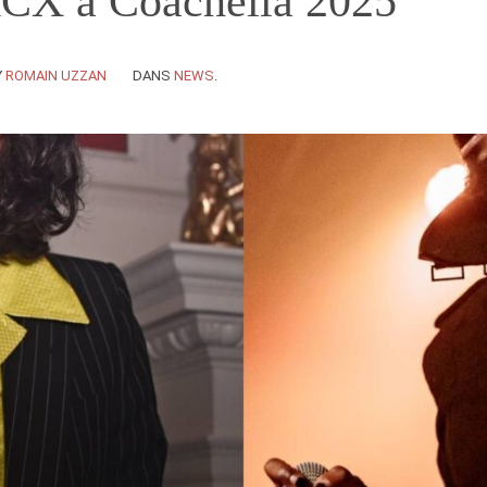
XCX à Coachella 2025
Y
ROMAIN UZZAN
DANS
NEWS
.