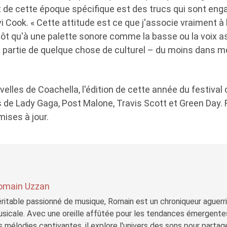
t de cette époque spécifique est des trucs qui sont en
vi Cook. « Cette attitude est ce que j'associe vraiment 
ôt qu'à une palette sonore comme la basse ou la voix as
 partie de quelque chose de culturel – du moins dans mo
elles de Coachella, l'édition de cette année du festival c
de Lady Gaga, Post Malone, Travis Scott et Green Day. 
mises à jour.
omain Uzzan
ritable passionné de musique, Romain est un chroniqueur aguerri 
sicale. Avec une oreille affûtée pour les tendances émergente
s mélodies captivantes, il explore l'univers des sons pour parta