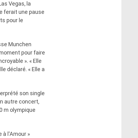
Las Vegas, la
le ferait une pause
ts pour le
Messe Munchen
 moment pour faire
croyable ». « Elle
le déclaré. « Elle a
terprété son single
n autre concert,
100 m olympique
e à l'Amour »