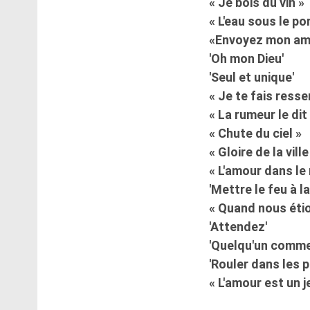
« Je bois du vin »
« L'eau sous le po
«Envoyez mon amo
'Oh mon Dieu'
'Seul et unique'
« Je te fais ress
« La rumeur le dit
« Chute du ciel »
« Gloire de la vill
« L'amour dans le 
'Mettre le feu à la
« Quand nous étio
'Attendez'
'Quelqu'un comme
'Rouler dans les 
« L'amour est un j