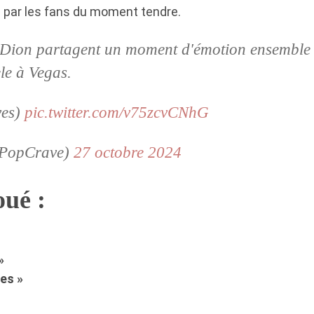
 par les fans du moment tendre.
e Dion partagent un moment d'émotion ensemble 
le à Vegas.
ves)
pic.twitter.com/v75zcvCNhG
@PopCrave)
27 octobre 2024
oué :
»
es »