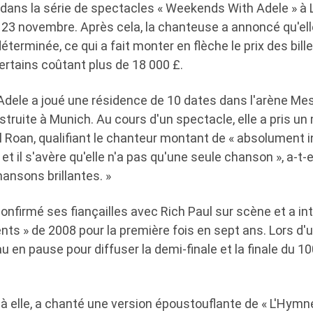
s dans la série de spectacles « Weekends With Adele » à 
le 23 novembre. Après cela, la chanteuse a annoncé qu'el
éterminée, ce qui a fait monter en flèche le prix des bille
 certains coûtant plus de 18 000 £.
, Adele a joué une résidence de 10 dates dans l'arène 
truite à Munich. Au cours d'un spectacle, elle a pris un
l Roan, qualifiant le chanteur montant de « absolument in
et il s'avère qu'elle n'a pas qu'une seule chanson », a-t-el
ansons brillantes. »
onfirmé ses fiançailles avec Rich Paul sur scène et a in
s » de 2008 pour la première fois en sept ans. Lors d'u
eau en pause pour diffuser la demi-finale et la finale du 
 à elle, a chanté une version époustouflante de « L'Hymn