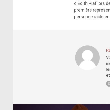
d'Edith Piaf lors 
première représen
personne raide en
R
Vé
mu
le
et
Post