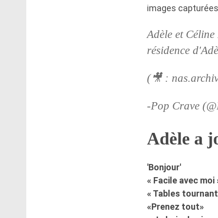
images capturées
Adèle et Célin
résidence d'Adè
(🎥 : nas.archi
-Pop Crave (
Adèle a j
'Bonjour'
« Facile avec moi 
« Tables tournant
«Prenez tout»