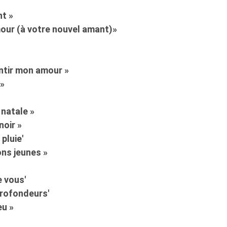
nt »
ur (à votre nouvel amant)»
entir mon amour »
 »
e natale »
noir »
 pluie'
ns jeunes »
 vous'
profondeurs'
eu »