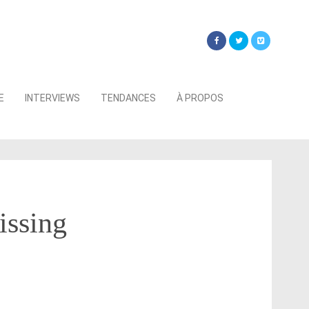
Searc
E
INTERVIEWS
TENDANCES
À PROPOS
for:
issing