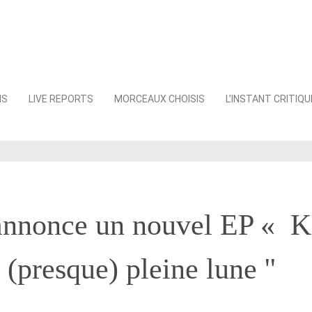
NS
LIVE REPORTS
MORCEAUX CHOISIS
L’INSTANT CRITIQU
annonce un nouvel EP « K
 (presque) pleine lune ''