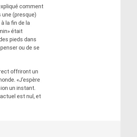
 expliqué comment
s une (presque)
à la fin de la
min» était
e des pieds dans
 penser ou de se
ect offriront un
 monde. «J'espère
ion un instant.
ctuel est nul, et