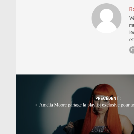
R
Vé
mu
le
et
Post
navigation
PRÉCÉDENT :
Amelia Moore partage la playlist exclusive pour 