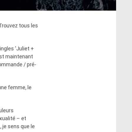
Trouvez tous les
ngles 'Juliet +
 est maintenant
-commande / pré-
 une femme, le
uleurs
ualité – et
 je sens que le