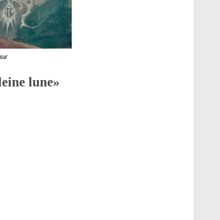
sur
leine lune»