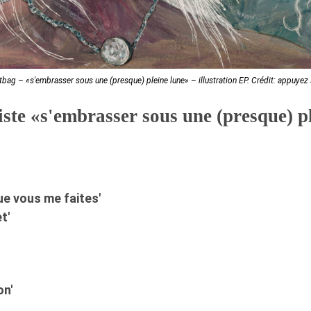
tbag – «s'embrasser sous une (presque) pleine lune» – illustration EP. Crédit: appuyez 
piste «s'embrasser sous une (presque) p
ue vous me faites'
t'
on'