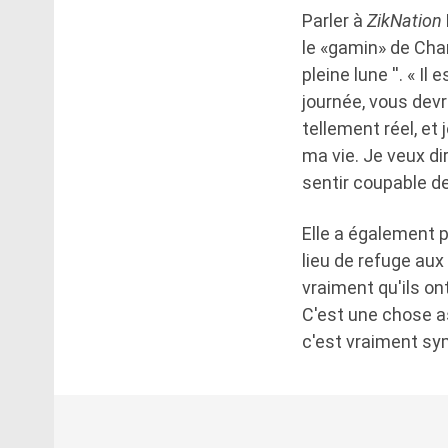
Parler à
ZikNation
le «gamin» de Char
pleine lune ''. « Il
journée, vous devr
tellement réel, et
ma vie. Je veux d
sentir coupable d
Elle a également p
lieu de refuge aux
vraiment qu'ils o
C'est une chose as
c'est vraiment sy