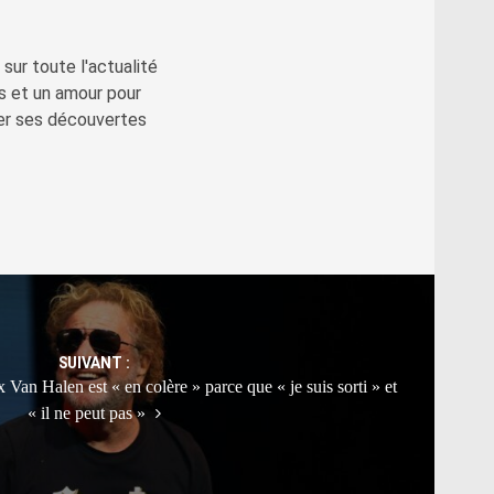
sur toute l'actualité
s et un amour pour
ger ses découvertes
SUIVANT :
an Halen est « en colère » parce que « je suis sorti » et
« il ne peut pas »