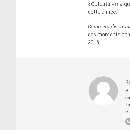
« Cutouts » marque
cette année.
Comment disparaît
des moments cand
2016.
R
Vé
mu
le
et