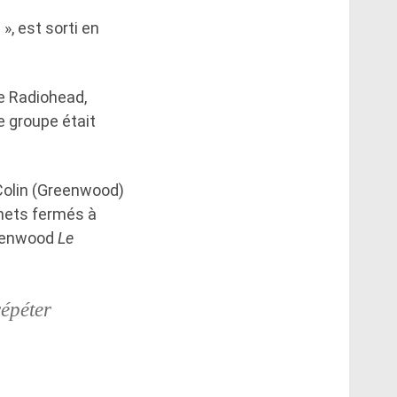
, est sorti en
e Radiohead,
e groupe était
 Colin (Greenwood)
chets fermés à
reenwood
Le
répéter