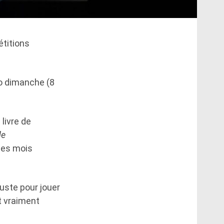
étitions
éo dimanche (8
 livre de
de
ues mois
juste pour jouer
it vraiment