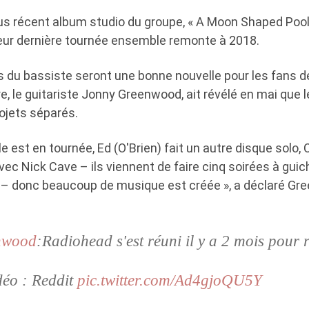
us récent album studio du groupe, « A Moon Shaped Pool »
leur dernière tournée ensemble remonte à 2018.
du bassiste seront une bonne nouvelle pour les fans d
e, le guitariste Jonny Greenwood, ait révélé en mai que l
ojets séparés.
le est en tournée, Ed (O'Brien) fait un autre disque solo,
vec Nick Cave – ils viennent de faire cinq soirées à gui
 – donc beaucoup de musique est créée », a déclaré G
nwood
:Radiohead s'est réuni il y a 2 mois pour 
déo : Reddit
pic.twitter.com/Ad4gjoQU5Y