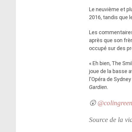
Le neuvième et pl
2016, tandis que 
Les commentaires 
après que son frèr
occupé sur des pr
« Eh bien, The Smi
joue de la basse a
l'Opéra de Sydney
Gardien
.
😲
@colingree
Source de la vi