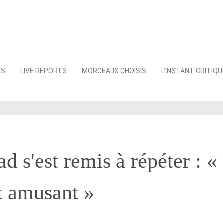
NS
LIVE REPORTS
MORCEAUX CHOISIS
L’INSTANT CRITIQU
d s'est remis à répéter : « 
t amusant »