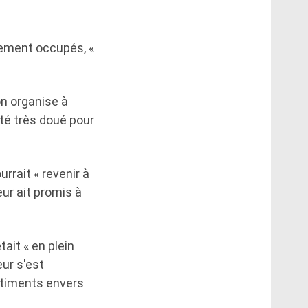
lement occupés, «
on organise à
été très doué pour
rrait « revenir à
eur ait promis à
ait « en plein
ur s'est
ntiments envers