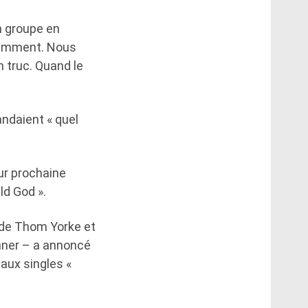
n groupe en
écemment. Nous
n truc. Quand le
andaient « quel
ur prochaine
ld God ».
 de Thom Yorke et
nner – a annoncé
aux singles «