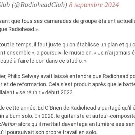
Club (@RadioheadClub)
8 septembre 2024
 disant que tous ses camarades de groupe étaient actuel
que Radiohead ».
tout le temps, il faut juste qu'on établisse un plan et qu'
 ensemble », a poursuivi le musicien. « Je n'ai jamais 
ccupé à faire le con dans ce studio. »
r, Philip Selway avait laissé entendre que Radiohead pou
ur et de reformation. Cela s'est produit après que le batt
laient « se réunir » début 2023.
 de cette année, Ed O'Brien de Radiohead a partagé qu'il ét
n album solo. En 2020, le guitariste et auteur-composite
kNation
alors qu'il mettait davantage en lumière ses se
'il poursuivait son propre travail en solo.