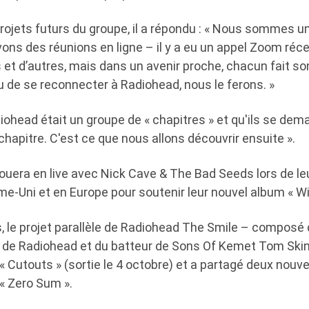
projets futurs du groupe, il a répondu : « Nous sommes u
avons des réunions en ligne – il y a eu un appel Zoom r
et d’autres, mais dans un avenir proche, chacun fait so
de se reconnecter à Radiohead, nous le ferons. »
diohead était un groupe de « chapitres » et qu'ils se dem
 chapitre. C'est ce que nous allons découvrir ensuite ».
ouera en live avec Nick Cave & The Bad Seeds lors de le
e-Uni et en Europe pour soutenir leur nouvel album « Wi
 le projet parallèle de Radiohead The Smile – composé
de Radiohead et du batteur de Sons Of Kemet Tom Ski
 Cutouts » (sortie le 4 octobre) et a partagé deux nouve
 « Zero Sum ».