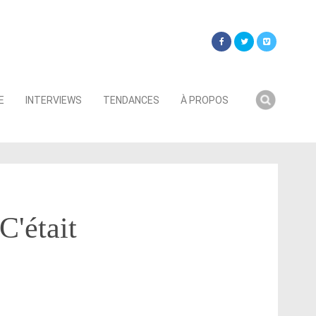
Searc
E
INTERVIEWS
TENDANCES
À PROPOS
for:
C'était