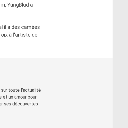
am, YungBlud a
el il a des camées
ix à l'artiste de
sur toute l'actualité
s et un amour pour
ger ses découvertes