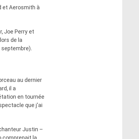
 et Aerosmith à
, Joe Perry et
ors de la
(7 septembre).
orceau au dernier
d, il a
rétation en tournée
spectacle que j'ai
 chanteur Justin –
o comprenait la