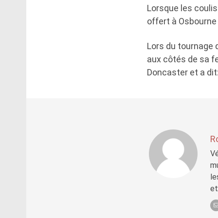
Lorsque les couli
offert à Osbourne 
Lors du tournage d
aux côtés de sa fe
Doncaster et a dit
R
Vé
mu
le
et