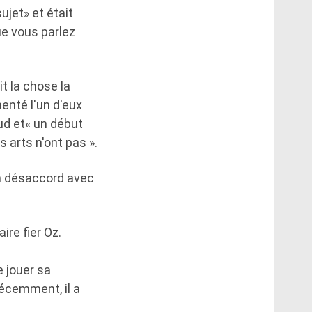
ujet» et était
ue vous parlez
t la chose la
enté l'un d'eux
lud et« un début
 arts n'ont pas ».
en désaccord avec
ire fier Oz.
e jouer sa
récemment, il a