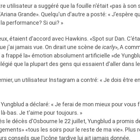
e utilisateur a suggéré que la fouille n'était «pas à son s
'Ariana Grande». Quelqu'un d'autre a posté: « J'espère q
 la performance? Si oui? »
eux, étaient d'accord avec Hawkins. «Spot sur Dan. C'étai
que j'ai jamais vue. On dirait une scène de
icarly
», A comm
e a frappé la« émotion absolument artificielle »de Yungb
égié que la plupart des gens qui essaient d'aller dans les
nier, un utilisateur Instagram a contré: « Je dois être 
, Yungblud a déclaré: « Je ferai de mon mieux pour vous fa
à-bas. Je t'aime pour toujours. »
 le décès d'Osbourne le 22 juillet, Yungblud a promis d
ements» «tous les soirs pour le reste de ma vie». Plus 
urs conseils que l'icône tardive lui ait jamais donnée.