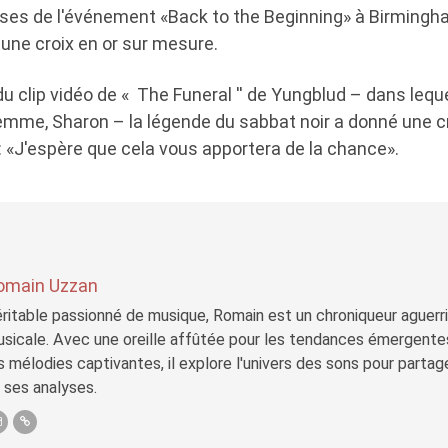
sses de l'événement «Back to the Beginning» à Birmingh
une croix en or sur mesure.
u clip vidéo de « The Funeral '' de Yungblud – dans lequ
mme, Sharon – la légende du sabbat noir a donné une cro
: «J'espère que cela vous apportera de la chance».
omain Uzzan
ritable passionné de musique, Romain est un chroniqueur aguerri 
sicale. Avec une oreille affûtée pour les tendances émergente
s mélodies captivantes, il explore l'univers des sons pour parta
 ses analyses.