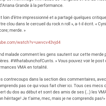
d'Ariana Grande à la performance.
t loin d'être impressionné et a partagé quelques critiqu
tre clou dans le cercueil du rock n roll », a-t-il écrit. « C
core; merde. »
tube.com/watch?v=uwvcv43vjd4
 rend malade comment les gens sautent sur cette merde p
rières. #WhatabunchofCunts. » Vous pouvez voir le post 
ormances VMA en totalité.
s contrecoups dans la section des commentaires, avec
omprends pas ce qui vous fait chier ici. Tous ces mecs 
ert du dos au début et sont des amis de ses (…) les VM
on héritage! Je t'aime, mec, mais je ne comprends pas!»