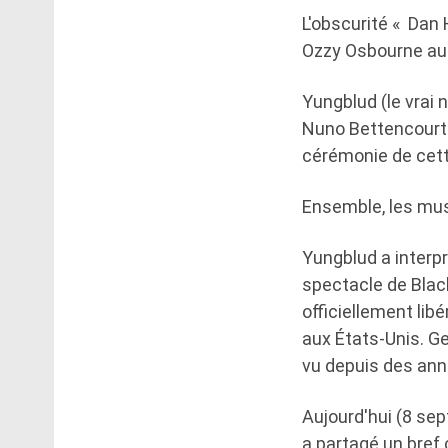
L'obscurité « Da
Ozzy Osbourne au 
Yungblud (le vrai 
Nuno Bettencourt 
cérémonie de cette
Ensemble, les mus
Yungblud a interp
spectacle de Black 
officiellement lib
aux États-Unis. Ge
vu depuis des ann
Aujourd'hui (8 sep
a partagé un bref