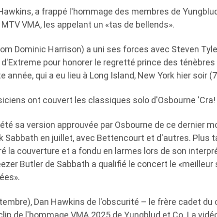
n Hawkins, a frappé l'hommage des membres de Yungblud
MTV VMA, les appelant un «tas de bellends».
nom Dominic Harrison) a uni ses forces avec Steven Tyler
d'Extreme pour honorer le regretté prince des ténèbres l
 année, qui a eu lieu à Long Island, New York hier soir 
iciens ont couvert les classiques solo d'Osbourne 'Cra!
rété sa version approuvée par Osbourne de ce dernier m
Sabbath en juillet, avec Bettencourt et d'autres. Plus tar
éré la couverture et a fondu en larmes lors de son interp
ezer Butler de Sabbath a qualifié le concert le «meilleur 
ées».
tembre), Dan Hawkins de l'obscurité – le frère cadet du
 clip de l'hommage VMA 2025 de Yungblud et Co. La vidé