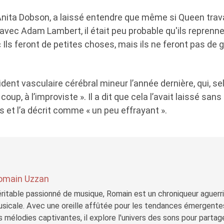
nita Dobson, a laissé entendre que même si Queen travail
avec Adam Lambert, il était peu probable qu'ils reprenn
« Ils feront de petites choses, mais ils ne feront pas de
ent vasculaire cérébral mineur l’année dernière, qui, selo
 coup, à l’improviste ». Il a dit que cela l’avait laissé sa
as et l’a décrit comme « un peu effrayant ».
omain Uzzan
ritable passionné de musique, Romain est un chroniqueur aguerri 
sicale. Avec une oreille affûtée pour les tendances émergente
s mélodies captivantes, il explore l'univers des sons pour parta