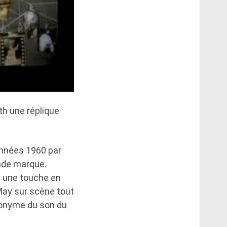
th une réplique
années 1960 par
ande marque.
t une touche en
 May sur scène tout
nonyme du son du