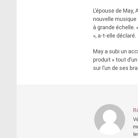
L'épouse de May, A
nouvelle musique 
à grande échelle. 
», a-t-elle déclaré.
May a subi un accid
produit « tout d’un
sur l’un de ses br
R
Vé
mu
le