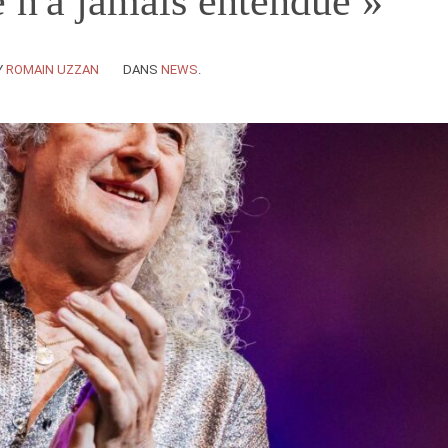
 n'a jamais entendue »
Y
ROMAIN UZZAN
DANS
NEWS
.