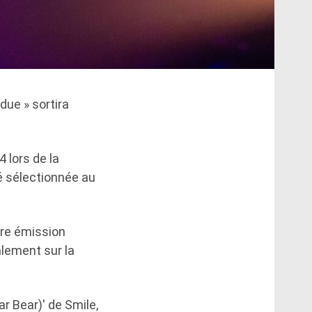
ue » sortira
4 lors de la
té sélectionnée au
ère émission
alement sur la
r Bear)' de Smile,