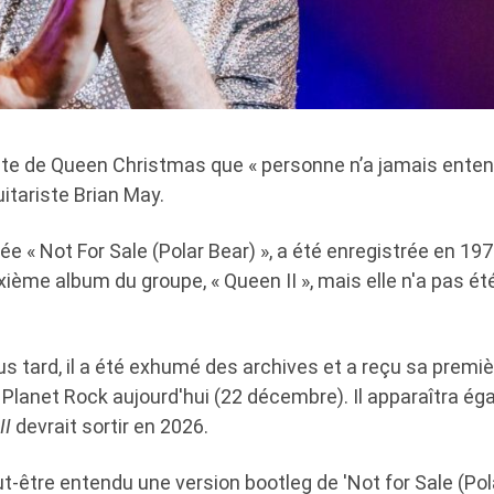
te de Queen Christmas que « personne n’a jamais entend
uitariste Brian May.
ée « Not For Sale (Polar Bear) », a été enregistrée en 197
xième album du groupe, « Queen II », mais elle n'a pas é
s tard, il a été exhumé des archives et a reçu sa premi
Planet Rock aujourd'hui (22 décembre). Il apparaîtra ég
II
devrait sortir en 2026.
t-être entendu une version bootleg de 'Not for Sale (Pola