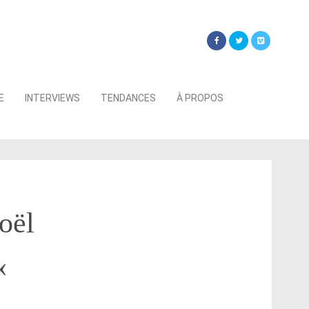
Searc
E
INTERVIEWS
TENDANCES
À PROPOS
for:
oël
«