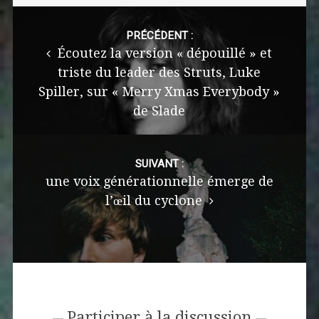
Post
navigation
PRÉCÉDENT :
Écoutez la version « dépouillé » et
triste du leader des Struts, Luke
Spiller, sur « Merry Xmas Everybody »
de Slade
SUIVANT :
une voix générationnelle émerge de
l’œil du cyclone
Participer à la discussion