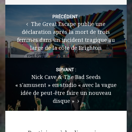
Post
navigation
PRÉCÉDENT :
The Great Escape publie une
déclaration après la mort de trois
femmes dans un incident tragique au
large de la côte de Brighton
SUIVANT :
Nick Cave & The Bad Seeds
« s'amusent » en studio « avec la vague
idée de peut-être faire un nouveau
disque »