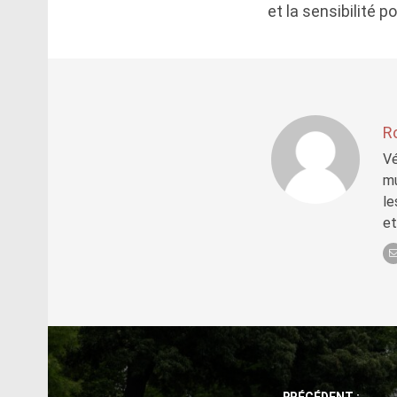
et la sensibilité 
R
Vé
mu
le
et
Post
navigation
PRÉCÉDENT :