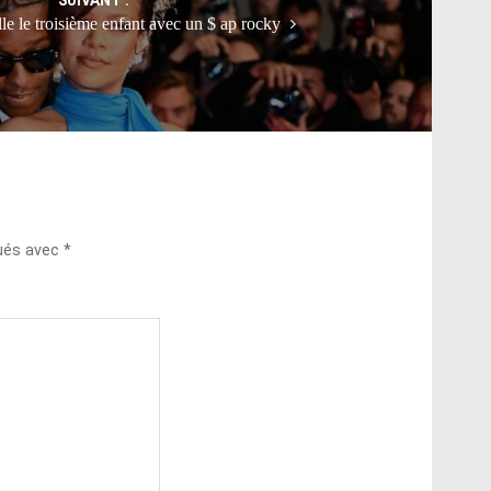
le le troisième enfant avec un $ ap rocky
qués avec
*