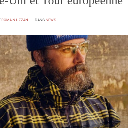
-Uni et Tour européenne
Y
ROMAIN UZZAN
DANS
NEWS
.