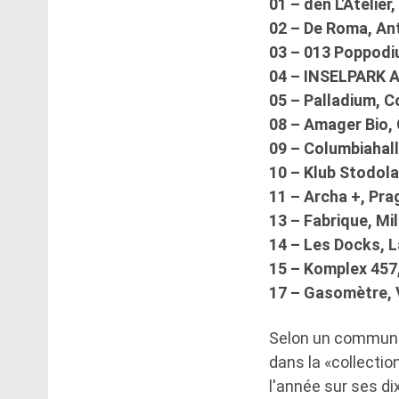
01 – den L'Atelie
02 – De Roma, An
03 – 013 Poppodi
04 – INSELPARK
05 – Palladium, 
08 – Amager Bio
09 – Columbiahall
10 – Klub Stodola
11 – Archa +, Pr
13 – Fabrique, Mil
14 – Les Docks, 
15 – Komplex 457,
17 – Gasomètre, 
Selon un communiq
dans la «collectio
l'année sur ses dix