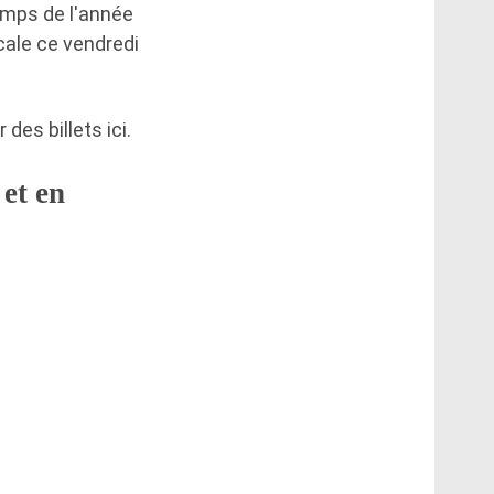
emps de l'année
cale ce vendredi
es billets ici.
et en