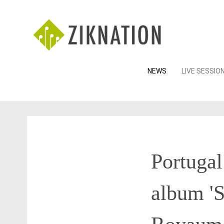
Skip
NEWS
LIVE SESSIO
to
content
Portuga
album 'S