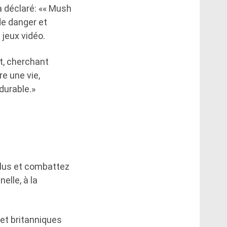
 déclaré: «« Mush
de danger et
 jeux vidéo.
t, cherchant
re une vie,
durable.»
plus et combattez
elle, à la
et britanniques