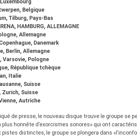
r, Luxembourg
twerpen, Belgique
um, Tilburg, Pays-Bas
 ARENA, HAMBURG, ALLEMAGNE
Cologne, Allemagne
, Copenhague, Danemark
e, Berlin, Allemagne
, Varsovie, Pologne
ague, République tchèque
an, Italie
Lausanne, Suisse
 Zurich, Suisse
Vienne, Autriche
ué de presse, le nouveau disque trouve le groupe se pe
n plus honnête d'exorcismes sonores» qui ont caractéris
 pistes distinctes, le groupe se plongera dans «l'inconfort