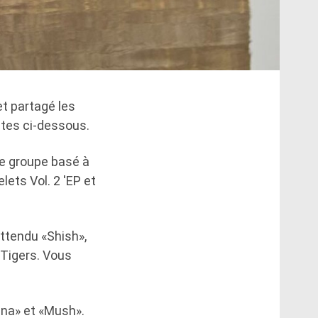
t partagé les
stes ci-dessous.
le groupe basé à
lets Vol. 2 'EP et
attendu «Shish»,
 Tigers. Vous
ana» et «Mush».