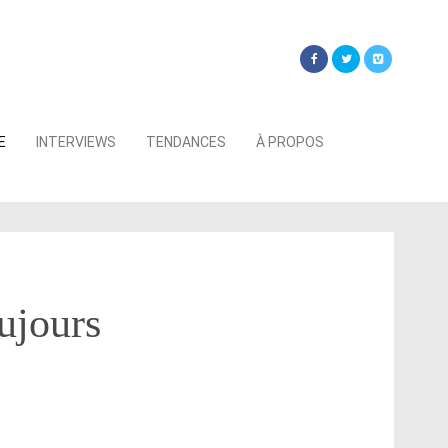
Searc
E
INTERVIEWS
TENDANCES
À PROPOS
for:
oujours