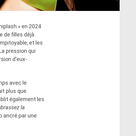
hiplash » en 2024
 de filles déjà
impitoyable, et les
 La pression qui
sion d'eux-
mps avec le
it plus que
blit également les
mbrassez la
p ancré par une