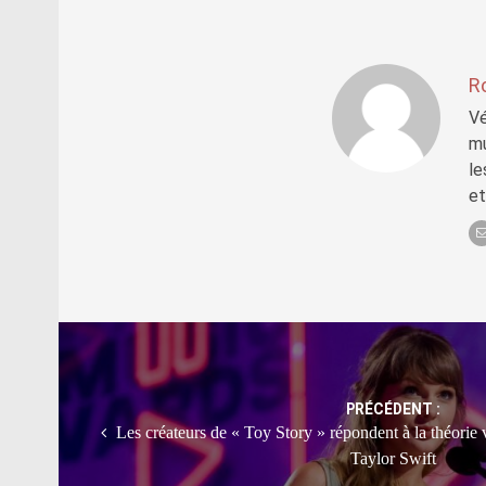
R
Vé
mu
le
et
Post
navigation
PRÉCÉDENT :
Les créateurs de « Toy Story » répondent à la théorie v
Taylor Swift