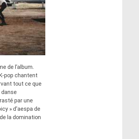
me de l’album.
a K-pop chantent
rvant tout ce que
e danse
trasté par une
picy » d'aespa de
de la domination