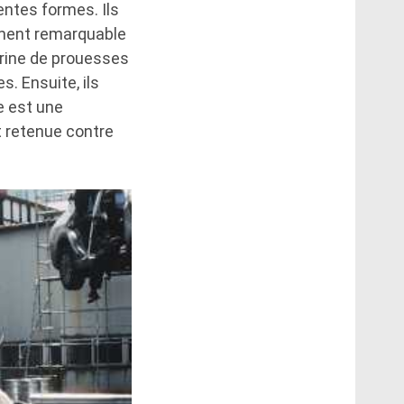
entes formes. Ils
moment remarquable
trine de prouesses
. Ensuite, ils
e est une
t retenue contre