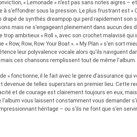
nviction, « Lemonade » n'est pas sans notes aigres – et 
à s'effondrer sous la pression. Le plus frustrant est « 
 drapé de synthés dreampop qui perd rapidement son sa
sons mais ne s'engageant pleinement dans aucun des d
e trop ambitieux « Roll », avec son crochet malavisé qui i
e « Row, Row, Row Your Boat ». « My Plan » s'en sort mie
tence leur polyvalence vocale alors qu'ils naviguent d
, mais ces chansons remplissent tout de même l'album.
 » fonctionne, il le fait avec le genre d'assurance qui v
t devenue de telles superstars en premier lieu. Cette re
cité et de courage est clairement toujours en eux, mais
 l'album vous laissent constamment vous demander s'i
impressionnant héritage – ou s'ils ne font que s'en servir