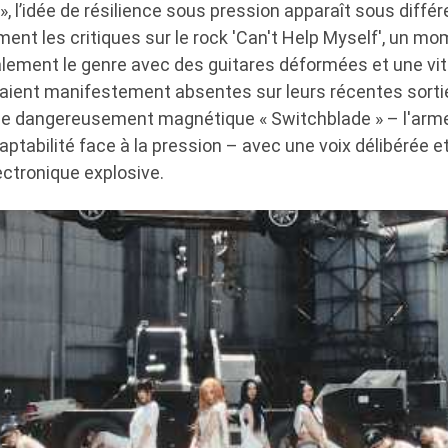
 l’idée de résilience sous pression apparaît sous différ
ment les critiques sur le rock 'Can't Help Myself', un 
lement le genre avec des guitares déformées et une vi
aient manifestement absentes sur leurs récentes sorties
le dangereusement magnétique « Switchblade » – l'arm
ptabilité face à la pression – avec une voix délibérée e
ectronique explosive.