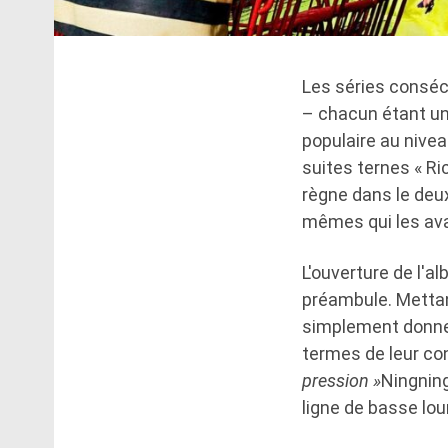
Les séries conséc
– chacun étant un 
populaire au nivea
suites ternes « Ri
règne dans le deu
mêmes qui les ava
L'ouverture de l'
préambule. Mettant
simplement donner
termes de leur co
pression »
Ningnin
ligne de basse lou