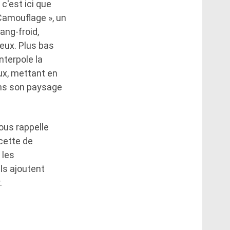
c'est ici que
Camouflage », un
ng-froid,
eux. Plus bas
nterpole la
ux, mettant en
ans son paysage
ous rappelle
cette de
 les
ls ajoutent
.