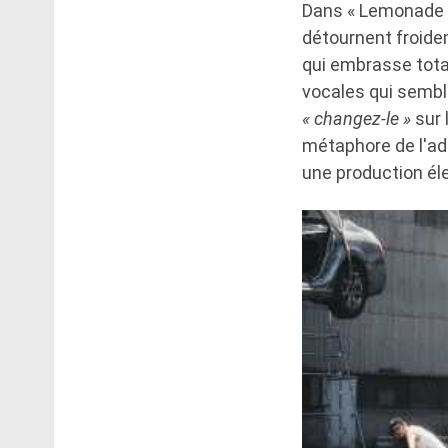
Dans « Lemonade »,
détournent froide
qui embrasse tota
vocales qui sembl
« changez-le »
sur 
métaphore de l'ada
une production él