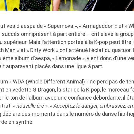
utives d'aespa de « Supernova », « Armageddon » et « W
succès omniprésent à part entière – ont élevé le groupe
u supérieur. Mais l'attention portée à la K-pop peut être 
ch Man » et « Dirty Work » ont atténué l'éclat du quatuor.
xième album d'aespa, « Lemonade », vient donc d'une ver
it auparavant placés dans une ligue à part.
album « WDA (Whole Different Animal) » ne perd pas de te
 en vedette G-Dragon, la star de la K-pop, le morceau fa
 le ton de l'album avec une confiance débordante, il éta
ntrat.
« nouvelle ère »
:
« Acceptez le danger, embrassez, e
g déclare des moments dans le numéro de danse hip-ho
rde en synthé.