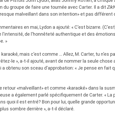
al de Pistols John Lydon, alias Johnny Rotten, a critiqué 
on du groupe de faire une tournée avec Carter. Il a dit
Zik
 «presque malveillant dans son intention» et pas différent
entaires en mai, Lydon a ajouté: « C'est bizarre. (C'est
de l'intensité, de l'honnêteté authentique et des émotions
e. »
du karaoké, mais c'est comme … Allez, M. Carter, tu n'es 
rrêtez-le », a-t-il ajouté, avant de nommer la seule chose 
 a obtenu son sceau d'approbation: « Je pense en fait qu'
 le retour «malveillant» et comme «karaoké» dans la su
nteuse a également parlé spécifiquement de Carter. « La
ans quoi il est entré? Bon pour lui, quelle grande opportuni
lus sombre derrière », a-t-il déclaré.