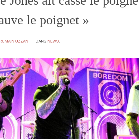
e Jones ait cassé le poigne
auve le poignet »
ROMAIN UZZAN
DANS
NEWS
.