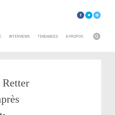
Searc
E
INTERVIEWS
TENDANCES
À PROPOS
for:
 Retter
après