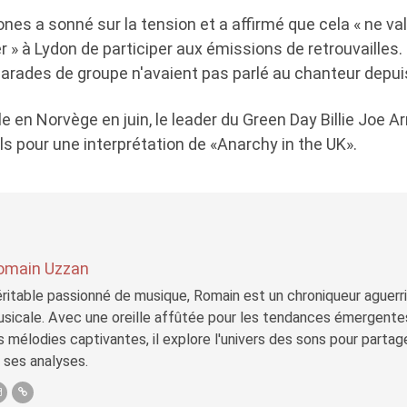
nes a sonné sur la tension et a affirmé que cela « ne v
» à Lydon de participer aux émissions de retrouvailles. I
marades de groupe n'avaient pas parlé au chanteur depui
e en Norvège en juin, le leader du Green Day Billie Joe A
ols pour une interprétation de «Anarchy in the UK».
omain Uzzan
ritable passionné de musique, Romain est un chroniqueur aguerri 
sicale. Avec une oreille affûtée pour les tendances émergente
s mélodies captivantes, il explore l'univers des sons pour parta
 ses analyses.