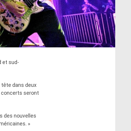
d et sud-
n tête dans deux
s concerts seront
ns des nouvelles
méricaines. »