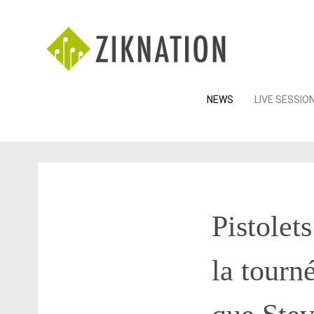
Skip
NEWS
LIVE SESSIO
to
content
Pistolet
la tourn