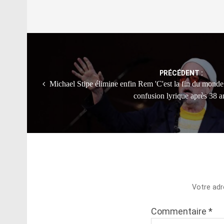
Post
navigation
PRÉCÉDENT :
Michael Stipe élimine enfin Rem 'C'est la fin du monde 
confusion lyrique après 38 a
Votre adr
Commentaire
*