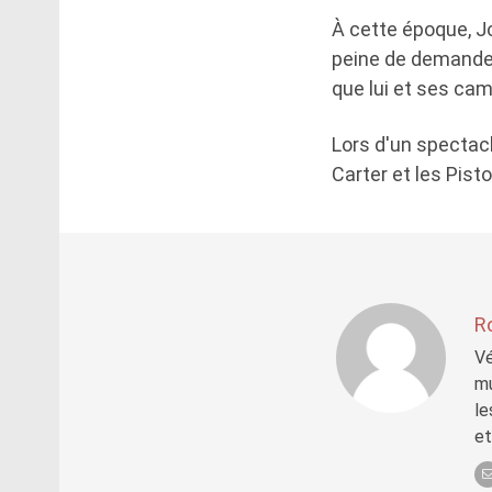
À cette époque, Jo
peine de demander 
que lui et ses ca
Lors d'un spectacl
Carter et les Pist
R
Vé
mu
le
et