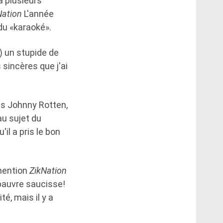
à plusieurs
Nation
L'année
 du «karaoké».
) un stupide de
 sincères que j'ai
pas Johnny Rotten,
au sujet du
il a pris le bon
smention
ZikNation
 pauvre saucisse!
té, mais il y a