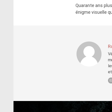
Quarante ans plus
énigme visuelle q
R
Vé
mu
le
et
Post
navigation