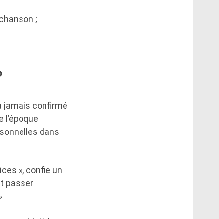
 chanson ;
?
’a jamais confirmé
e l’époque
rsonnelles dans
ices », confie un
it passer
»