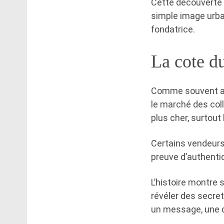
Cette découverte 
simple image urba
fondatrice.
La cote du
Comme souvent ave
le marché des col
plus cher, surtout 
Certains vendeur
preuve d’authentic
L’histoire montre 
révéler des secre
un message, une d