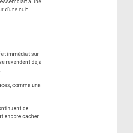
ressemblait à une
r d’une nuit
fet immédiat sur
se revendent déjà
.
onces, comme une
continuent de
ut encore cacher