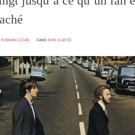
ingt jusqu’à ce qu’un fan 
caché
Y
ROMAIN UZZAN
DANS
NON CLASSÉ
.