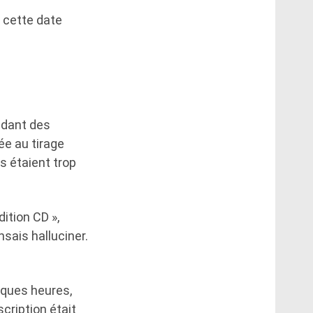
 cette date
endant des
ée au tirage
s étaient trop
dition CD »,
nsais halluciner.
lques heures,
scription était