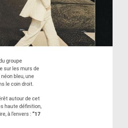
 du groupe
ée sur les murs de
n néon bleu, une
 le coin droit.
térêt autour de cet
s haute définition,
e, à l’envers :
“17