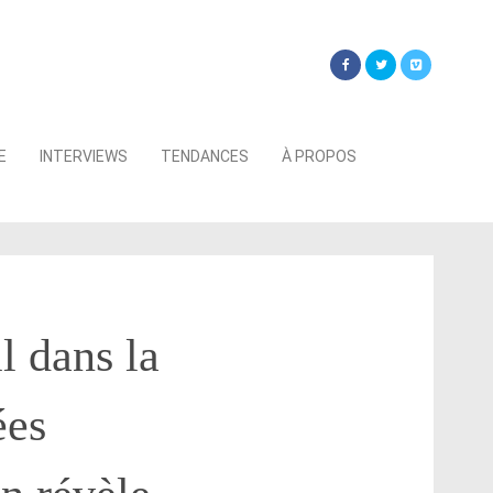
Searc
E
INTERVIEWS
TENDANCES
À PROPOS
for:
l dans la
ées