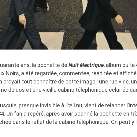
uarante ans, la pochette de
Nuit électrique
, album culte
ux Noirs, a été regardée, commentée, rééditée et affich
On croyait tout connaître de cette image : une rue vide, u
e de dos et une vieille cabine téléphonique éclairée dans
scule, presque invisible à l’œil nu, vient de relancer l’in
4. Un fan a repéré, après avoir scanné la pochette en trè
hée dans le reflet de la cabine téléphonique. On peut y lir