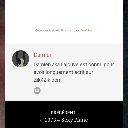
Découvrez la playlist
Pearl Jam
avec
Pearl Jam
Damien
Damien aka Lajouve est connu pour
avoir longuement écrit sur
Zik4Zik.com
Post
navigation
PRÉCÉDENT :
1973 – Sexy Plane